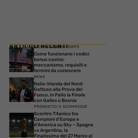
ARTICOLI RECENTI
GIOCHI E PASSATEMPO
Come funzionano i codici
bonus casino:
meccanismo, requisiti e
termini da conoscere
NEWS
Italia-Irlanda del Nord:
Gattuso alla Prova del
Fuoco, in Palio la Finale
con Galles o Bosnia
PRONOSTICI E SCOMMESSE
Scontro Titanico tra
Campioni d’Europa e
d’America su Sky – Spagna
vs Argentina, la
Finalissima del 27 Marzo al