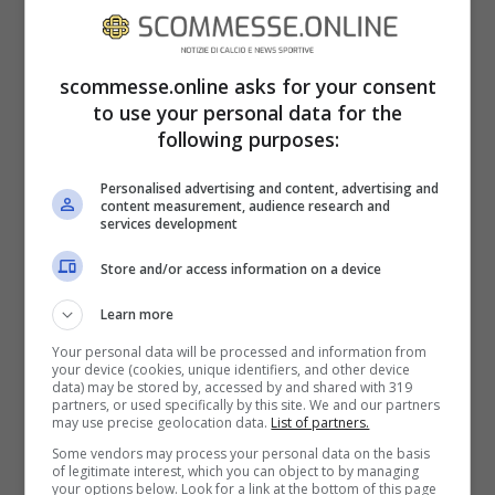
scommesse.online asks for your consent
to use your personal data for the
following purposes:
Personalised advertising and content, advertising and
content measurement, audience research and
services development
Store and/or access information on a device
Learn more
Quanto accaduto ha messo in evidenza un
Your personal data will be processed and information from
your device (cookies, unique identifiers, and other device
fatto inequivocabile: l’attuale scarsa
data) may be stored by, accessed by and shared with 319
partners, or used specifically by this site. We and our partners
capacità della dirigenza rossonera. E’
may use precise geolocation data.
List of partners.
Some vendors may process your personal data on the basis
inconcepibile acquistare prima Bonucci e
of legitimate interest, which you can object to by managing
your options below. Look for a link at the bottom of this page