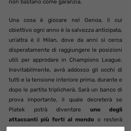
non bastano come garanzia.
Una cosa è giocare nel Genoa, il cui
obiettivo ogni anno è la salvezza anticipata,
un’altra è il Milan, dove da anni si cerca
disperatamente di raggiungere le posizioni
utili per approdare in Champions League.
Inevitabilmente, avrà addosso gli occhi di
tutti e la tensione interiore prima, durante e
dopo le partita triplicherà. Sarà un banco di
prova importante, il quale decreterà se
Piatek potrà diventare
uno degli
attaccanti più forti al mondo
o resterà
l’ennesima eterna promessa.