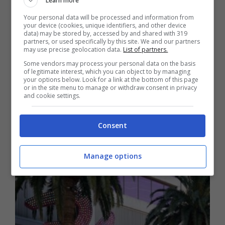
Learn more
Your personal data will be processed and information from
your device (cookies, unique identifiers, and other device
data) may be stored by, accessed by and shared with 319
partners, or used specifically by this site. We and our partners
may use precise geolocation data.
List of partners.
Some vendors may process your personal data on the basis
of legitimate interest, which you can object to by managing
your options below. Look for a link at the bottom of this page
or in the site menu to manage or withdraw consent in privacy
and cookie settings.
Bundesliga 2022-2023: pronostici e consigli
sul 30° turno, diretta tv e streaming
Consent
Giochi e Passatempo
Manage options