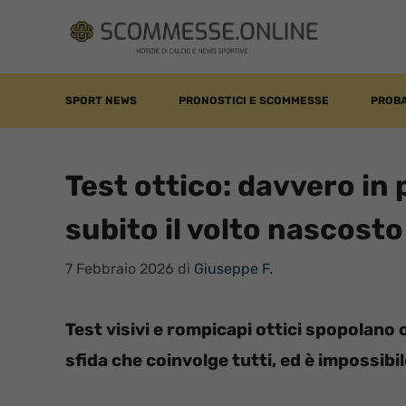
Vai
al
contenuto
SPORT NEWS
PRONOSTICI E SCOMMESSE
PROBA
Test ottico: davvero in
subito il volto nascosto
7 Febbraio 2026
di
Giuseppe F.
Test visivi e rompicapi ottici spopolano 
sfida che coinvolge tutti, ed è impossibil