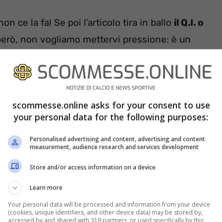
 ce la fa! Se poi l’articolo tira in ballo
il Q.I. o
, però, non vogliamo mettervi pressione: è un
e. In questa vecchia illustrazione c’è un volto
cavaliere, che infatti è quasi girato di spalle:
. E bisogna trovarlo in dieci secondi. Pronti?
scommesse.online asks for your consent to use
your personal data for the following purposes:
Personalised advertising and content, advertising and content
measurement, audience research and services development
Store and/or access information on a device
Learn more
Your personal data will be processed and information from your device
(cookies, unique identifiers, and other device data) may be stored by,
accessed by and shared with 319 partners, or used specifically by this