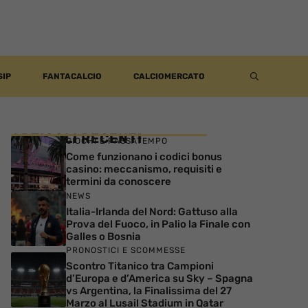
SIP
FANTACALCIO
CALCIOMERCATO
ARTICOLI RECENTI
GIOCHI E PASSATEMPO
Come funzionano i codici bonus
casino: meccanismo, requisiti e
termini da conoscere
NEWS
Italia-Irlanda del Nord: Gattuso alla
Prova del Fuoco, in Palio la Finale con
Galles o Bosnia
PRONOSTICI E SCOMMESSE
Scontro Titanico tra Campioni
d’Europa e d’America su Sky – Spagna
vs Argentina, la Finalissima del 27
Marzo al Lusail Stadium in Qatar