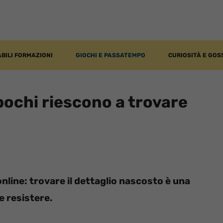
BILI FORMAZIONI
GIOCHI E PASSATEMPO
CURIOSITÀ E GOS
 pochi riescono a trovare
online: trovare il dettaglio nascosto è una
e resistere.