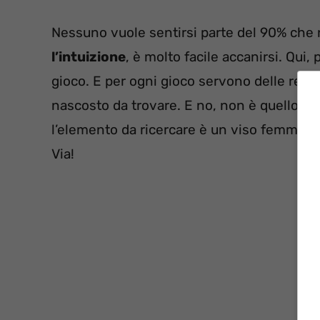
Nessuno vuole sentirsi parte del 90% che non
l’intuizione
, è molto facile accanirsi. Qui
gioco. E per ogni gioco servono delle regol
nascosto da trovare. E no, non è quello del 
l’elemento da ricercare è un viso femminile
Via!