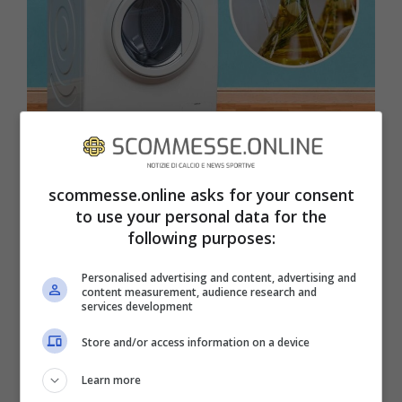
scommesse.online asks for your consent
L’aceto è un ottimo alleato per la pulizia
to use your personal data for the
following purposes:
della lavatrice. Con questo trucco
otterremo un risultato straordinario. La
Personalised advertising and content, advertising and
content measurement, audience research and
pulizia della lavatrice non deve essere
services development
assolutamente tralasciata. Al suo interno,
Store and/or access information on a device
infatti, tendono ad accumularsi calcare e
Learn more
residui di detersivo che a lungo andare