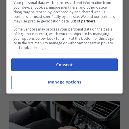
Your personal data will be processed and information from
compromettono il funzionamento
your device (cookies, unique identifiers, and other device
data) may be stored by, accessed by and shared with 319
dell’elettrodomestico, riducendone
partners, or used specifically by this site. We and our partners
may use precise geolocation data.
List of partners.
l’efficienza. Senza un’adeguata pulizia,
Some vendors may process your personal data on the basis
of legitimate interest, which you can object to by managing
inoltre, si rischia la …
Leggi tutto
your options below. Look for a link at the bottom of this page
or in the site menu to manage or withdraw consent in privacy
and cookie settings.
Al semaforo marcia inserita o in folle?
Consent
Evita l’errore, senti l’esperto
Manage options
1 Settembre 2025
di
Claudia Perseli