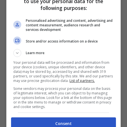
to use your personal data for the
maniera totalmente gratuita
Google
. Si
following purposes:
tratta di una manna dal cielo ed andiamo a
Personalised advertising and content, advertising and
content measurement, audience research and
vedere come funziona.
services development
Store and/or access information on a device
Learn more
Your personal data will be processed and information from
your device (cookies, unique identifiers, and other device
data) may be stored by, accessed by and shared with 319
partners, or used specifically by this site. We and our partners
may use precise geolocation data.
List of partners.
Some vendors may process your personal data on the basis
of legitimate interest, which you can object to by managing
your options below. Look for a link at the bottom of this page
or in the site menu to manage or withdraw consent in privacy
and cookie settings.
Consent