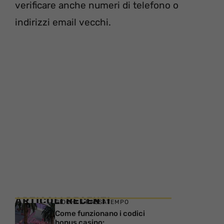
verificare anche numeri di telefono o
indirizzi email vecchi.
ARTICOLI RECENTI
GIOCHI E PASSATEMPO
Come funzionano i codici
bonus casino: