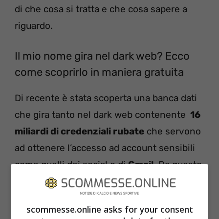
di che cosa si tratta e che cosa sapere a
riguardo.
Il mio nome gira nel dark web? Ecco
come scoprirlo in maniera gratuita
Di recente è stata scoperta una banca dati
che gira tanto nel dark web contenente
16
miliardi di credenziali rubate
che servono
ad ottenere l’accesso ad account sensibili
come quelli dei social o di
Gmail
. Da questo
punto di vista, tutti dovremmo stare ben
attenti ma c’è una buona notizia. Si tratta
scommesse.online asks for your consent
del report sul
dark web
che offre in