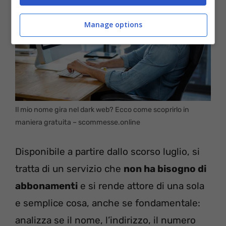
Manage options
Il mio nome gira nel dark web? Ecco come scoprirlo in
maniera gratuita – scommesse.online
Disponibile a partire dallo scorso luglio, si
tratta di un servizio che
non ha bisogno di
abbonamenti
e si rende attore di una sola
e semplice cosa, anche se fondamentale:
analizza se il nome, l’indirizzo, il numero