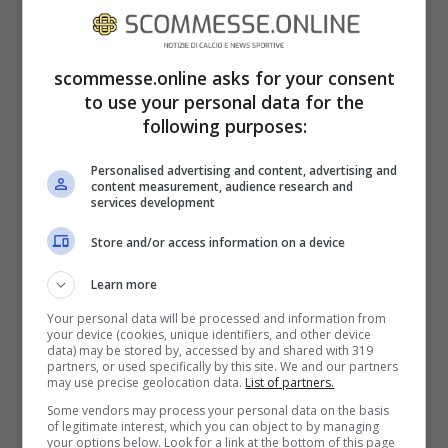
frequenti sono tre: la digitazione sbagliata
(un trattino al posto del trattino basso basta
a invalidare la stringa), la dimenticanza per
scommesse.online asks for your consent
to use your personal data for the
fretta durante la compilazione e il copia-
following purposes:
incolla con spazi vuoti residui che il
Personalised advertising and content, advertising and
sistema interpreta come caratteri estranei.
content measurement, audience research and
services development
Store and/or access information on a device
Learn more
Your personal data will be processed and information from
your device (cookies, unique identifiers, and other device
data) may be stored by, accessed by and shared with 319
partners, or used specifically by this site. We and our partners
may use precise geolocation data.
List of partners.
Some vendors may process your personal data on the basis
of legitimate interest, which you can object to by managing
your options below. Look for a link at the bottom of this page