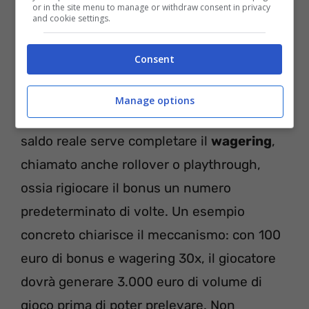
or in the site menu to manage or withdraw consent in privacy
and cookie settings.
Requisiti di scommessa e condizioni
di utilizzo
Consent
Il bonus accreditato non è denaro
Manage options
liberamente prelevabile. Per convertirlo in
saldo reale serve completare il
wagering
,
chiamato anche rollover o playthrough,
ossia rigiocare il bonus un numero
predeterminato di volte. Un esempio
concreto chiarisce il meccanismo: con 100
euro di bonus e wagering 30x, il giocatore
dovrà generare 3.000 euro di volume di
gioco prima di poter prelevare. Non