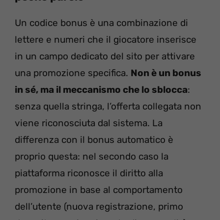
Un codice bonus è una combinazione di
lettere e numeri che il giocatore inserisce
in un campo dedicato del sito per attivare
una promozione specifica.
Non è un bonus
in sé, ma il meccanismo che lo sblocca
:
senza quella stringa, l’offerta collegata non
viene riconosciuta dal sistema. La
differenza con il bonus automatico è
proprio questa: nel secondo caso la
piattaforma riconosce il diritto alla
promozione in base al comportamento
dell’utente (nuova registrazione, primo