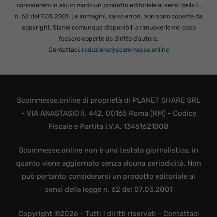
considerato in alcun modo un prodotto editoriale ai sensi della L.
n. 62 del 7.03.2001. Le immagini, salvo errori, non sono coperte da
copyright. Siamo comunque disponibili a rimuoverle nel caso
fossero coperte da diritto d’autore.
Contattaci:
redazione@scommesse.online
Scommesse.online di proprietà di PLANET SHARE SRL
- VIA ANASTASIO II, 442, 00165 Roma (RM) - Codice
Fiscale e Partita I.V.A. 13461621008
Scommesse.online non è una testata giornalistica, in
quanto viene aggiornato senza alcuna periodicità. Non
può pertanto considerarsi un prodotto editoriale ai
sensi della legge n. 62 del 07.03.2001
Copyright ©2026 - Tutti i diritti riservati -
Contattaci