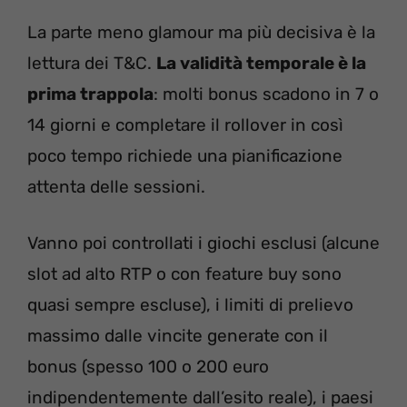
La parte meno glamour ma più decisiva è la
lettura dei T&C.
La validità temporale è la
prima trappola
: molti bonus scadono in 7 o
14 giorni e completare il rollover in così
poco tempo richiede una pianificazione
attenta delle sessioni.
Vanno poi controllati i giochi esclusi (alcune
slot ad alto RTP o con feature buy sono
quasi sempre escluse), i limiti di prelievo
massimo dalle vincite generate con il
bonus (spesso 100 o 200 euro
indipendentemente dall’esito reale), i paesi