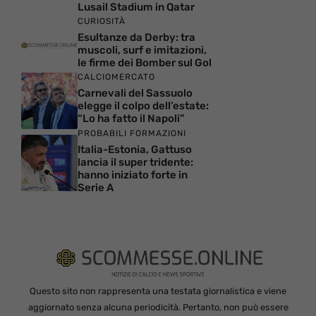
Lusail Stadium in Qatar
CURIOSITÀ
Esultanze da Derby: tra
muscoli, surf e imitazioni,
le firme dei Bomber sul Gol
CALCIOMERCATO
Carnevali del Sassuolo
elegge il colpo dell’estate:
“Lo ha fatto il Napoli”
PROBABILI FORMAZIONI
Italia-Estonia, Gattuso
lancia il super tridente:
hanno iniziato forte in
Serie A
Questo sito non rappresenta una testata giornalistica e viene
aggiornato senza alcuna periodicità. Pertanto, non può essere