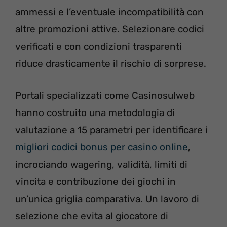
ammessi e l’eventuale incompatibilità con
altre promozioni attive. Selezionare codici
verificati e con condizioni trasparenti
riduce drasticamente il rischio di sorprese.
Portali specializzati come Casinosulweb
hanno costruito una metodologia di
valutazione a 15 parametri per identificare i
migliori codici bonus per casino online
,
incrociando wagering, validità, limiti di
vincita e contribuzione dei giochi in
un’unica griglia comparativa. Un lavoro di
selezione che evita al giocatore di