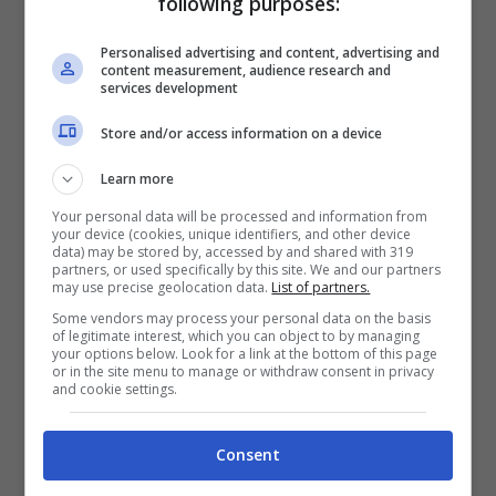
following purposes:
Carnevali del Sassuolo non ha alcun
dubbio
Personalised advertising and content, advertising and
content measurement, audience research and
services development
Il direttore generale del
Sassuolo
è uno dei
Store and/or access information on a device
massimi esperti, tra i dirigenti, di tutta la
Serie A
ed è colui che ha reso possibile il
Learn more
sistema neroverde che ha reso grande
Your personal data will be processed and information from
your device (cookies, unique identifiers, and other device
questa piccola realtà del nostro calcio. In
data) may be stored by, accessed by and shared with 319
partners, or used specifically by this site. We and our partners
una lunga intervista concessa ai microfoni
may use precise geolocation data.
List of partners.
Some vendors may process your personal data on the basis
di
Tuttomercatoweb
, infatti,
Giovanni
of legitimate interest, which you can object to by managing
your options below. Look for a link at the bottom of this page
Carnevali
ha fatto il punto sul
or in the site menu to manage or withdraw consent in privacy
and cookie settings.
calciomercato che si è appena concluso ed
ha risposto ad una esplicita domanda in
Consent
maniera chiara su quello che è il colpo più