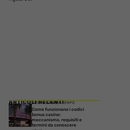
ARTICOLI RECENTI
GIOCHI E PASSATEMPO
Come funzionano i codici
bonus casino:
meccanismo, requisiti e
termini da conoscere