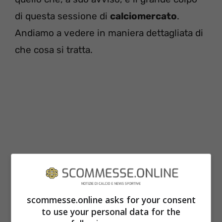
di questa sessione di
calciomercato
.
Andiamo a vedere in maniera dettagliata di
che cosa si tratta.
scommesse.online asks for your consent
“Il grande colpo lo ha fatto il Napoli”:
to use your personal data for the