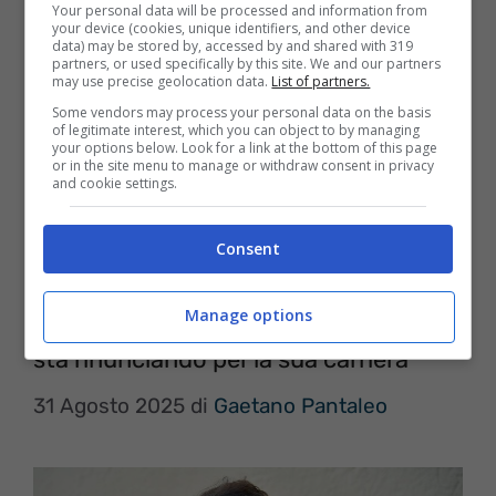
Your personal data will be processed and information from
La Lega Consumatori sta mettendo in
your device (cookies, unique identifiers, and other device
data) may be stored by, accessed by and shared with 319
partners, or used specifically by this site. We and our partners
allerta gli utenti. Il numero di persone che
may use precise geolocation data.
List of partners.
ricevono chiamate sospette da parte della
Some vendors may process your personal data on the basis
of legitimate interest, which you can object to by managing
propria banca è in continuo aumento. Come
your options below. Look for a link at the bottom of this page
or in the site menu to manage or withdraw consent in privacy
spiegato dalla presidente nazionale Cristina
and cookie settings.
Cafferata, queste …
Leggi tutto
Consent
Manage options
Il terribile rimpianto di Cruciani: a cosa
sta rinunciando per la sua carriera
31 Agosto 2025
di
Gaetano Pantaleo