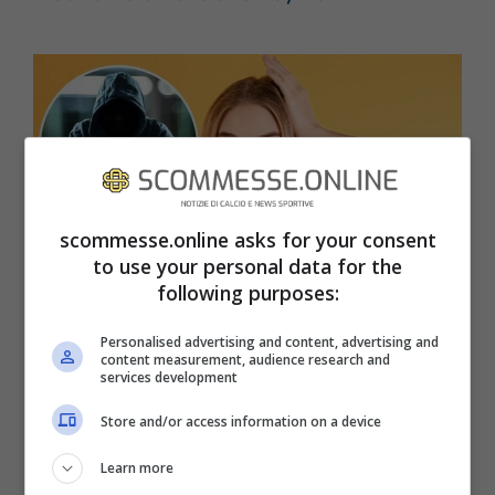
scommesse.online asks for your consent
to use your personal data for the
following purposes:
Personalised advertising and content, advertising and
content measurement, audience research and
services development
Con la truffa della chiamata della banca i
Store and/or access information on a device
ladri stanno mettendo le mani sui risparmi
Learn more
di tantissime vittime. Ecco come funziona.