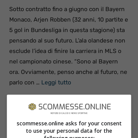
Sotto contratto fino a giugno con il Bayern
Monaco, Arjen Robben (32 anni, 10 partite e
5 gol in Bundesliga in questa stagione) sta
pensando al suo futuro. L’ala olandese non
esclude l’idea di finire la carriera in MLS o
nel campionato cinese. “Sono al Bayern
ora. Ovviamente, penso anche al futuro, ne
parlo con …
Leggi tutto
Man Utd: Rooney orgoglioso del suo
record
scommesse.online asks for your consent
to use your personal data for the
7 Gennaio 2017
di
Alessandro R.