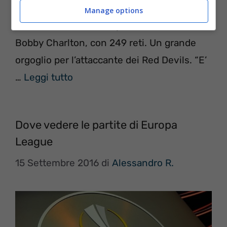
diventato il miglior marcatore del
Manage options
Manchester United , a parimerito con Sir
Bobby Charlton, con 249 reti. Un grande
orgoglio per l’attaccante dei Red Devils. “E’
…
Leggi tutto
Dove vedere le partite di Europa
League
15 Settembre 2016
di
Alessandro R.