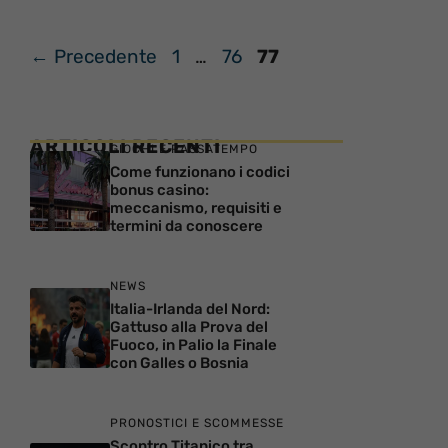
Pagina
Pagina
Pagina
←
Precedente
1
…
76
77
ARTICOLI RECENTI
GIOCHI E PASSATEMPO
Come funzionano i codici
bonus casino:
meccanismo, requisiti e
termini da conoscere
NEWS
Italia-Irlanda del Nord:
Gattuso alla Prova del
Fuoco, in Palio la Finale
con Galles o Bosnia
PRONOSTICI E SCOMMESSE
Scontro Titanico tra