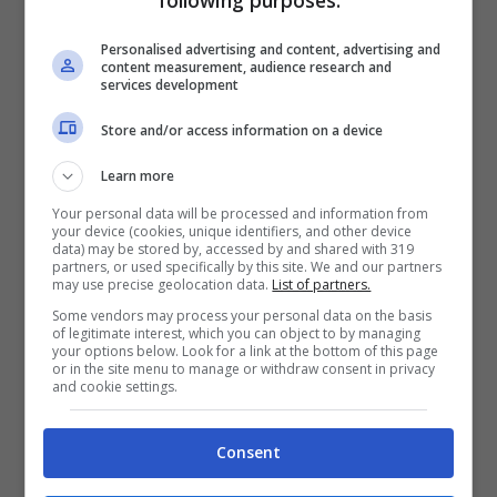
following purposes:
Personalised advertising and content, advertising and
content measurement, audience research and
services development
Store and/or access information on a device
Learn more
Your personal data will be processed and information from
your device (cookies, unique identifiers, and other device
data) may be stored by, accessed by and shared with 319
partners, or used specifically by this site. We and our partners
may use precise geolocation data.
List of partners.
Some vendors may process your personal data on the basis
of legitimate interest, which you can object to by managing
your options below. Look for a link at the bottom of this page
Con il gol vittoria realizzato contro il
or in the site menu to manage or withdraw consent in privacy
and cookie settings.
Reading (4-0) questo Sabato in Coppa,
Wayne Rooney (31 anni, 14 partite e un gol
Consent
in Premier League in questa stagione) è