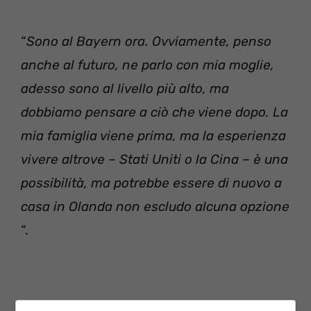
“
Sono al Bayern ora. Ovviamente, penso
anche al futuro, ne parlo con mia moglie,
adesso sono al livello più alto, ma
dobbiamo pensare a ciò che viene dopo. La
mia famiglia viene prima, ma la esperienza
vivere altrove – Stati Uniti o la Cina – è una
possibilità, ma potrebbe essere di nuovo a
casa in Olanda non escludo alcuna opzione
“.