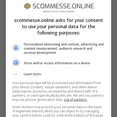
scommesse.online asks for your consent
to use your personal data for the
following purposes:
Personalised advertising and content, advertising and
content measurement, audience research and
services development
Da parte sua, spera di prolungare con il
Bayern il più possibile.
Store and/or access information on a device
Learn more
Your personal data will be processed and information from
your device (cookies, unique identifiers, and other device
data) may be stored by, accessed by and shared with 319
partners, or used specifically by this site. We and our partners
may use precise geolocation data.
List of partners.
Some vendors may process your personal data on the basis
of legitimate interest, which you can object to by managing
your options below. Look for a link at the bottom of this page