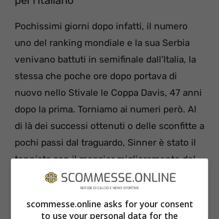
per l’italiano
Pochissimi giorni dopo infatti, il numero
uno del ranking mondiale e la sua Serbia
venivano battuti in semifinale dall’Italia, la
stessa che poche ore dopo portava di
nuovo nello Stivale le Coppa Davis, 47 anni
dopo la prima. Torniamo ai numeri però. Al
di là dei successi ottenuti o delle sconfitte a
pochi passi dal traguardo, Sinner è stato il
tennista con il maggior miglioramento del
2023.
scommesse.online asks for your consent
to use your personal data for the