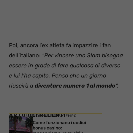
Poi, ancora l’ex atleta fa impazzire i fan
dell’italiano:
“Per vincere uno Slam bisogna
essere in grado di fare qualcosa di diverso
e lui l’ha capito. Penso che un giorno
riuscirà a
diventare numero 1 al mondo
“.
ARTICOLI RECENTI
GIOCHI E PASSATEMPO
Come funzionano i codici
bonus casino: