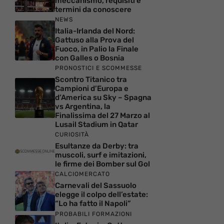
meccanismo, requisiti e
termini da conoscere
NEWS
Italia-Irlanda del Nord:
Gattuso alla Prova del
Fuoco, in Palio la Finale
con Galles o Bosnia
PRONOSTICI E SCOMMESSE
Scontro Titanico tra
Campioni d’Europa e
d’America su Sky – Spagna
vs Argentina, la
Finalissima del 27 Marzo al
Lusail Stadium in Qatar
CURIOSITÀ
Esultanze da Derby: tra
muscoli, surf e imitazioni,
le firme dei Bomber sul Gol
CALCIOMERCATO
Carnevali del Sassuolo
elegge il colpo dell’estate:
“Lo ha fatto il Napoli”
PROBABILI FORMAZIONI