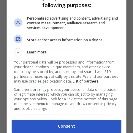
following purposes:
Personalised advertising and content, advertising and
content measurement, audience research and
services development
Store and/or access information on a device
Learn more
Your personal data will be processed and information from
your device (cookies, unique identifiers, and other device
A questo punto i tifosi possono
data) may be stored by, accessed by and shared with 319
partners, or used specifically by this site. We and our partners
assolutamente sognare, con dodici nuovi
may use precise geolocation data.
List of partners.
mesi a disposizione e tanti tornei da
Some vendors may process your personal data on the basis
of legitimate interest, which you can object to by managing
giocare a partire dagli
Australian Open che
your options below. Look for a link at the bottom of this page
or in the site menu to manage or withdraw consent in privacy
inizieranno domenica 14 gennaio
. Il
and cookie settings.
tennista italiano può davvero diventare il
Consent
migliore ed ora anche chi lo precede nella