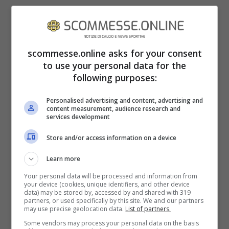
scommesse.online asks for your consent
to use your personal data for the
following purposes:
Personalised advertising and content, advertising and
content measurement, audience research and
services development
La Promessa
: Catalina sta male!
Store and/or access information on a device
Cruz rassicurerà Alonso spiegandogli che
Learn more
molto presto Manuel si scorderà di Jane e
Your personal data will be processed and information from
che sposerà una donna del loro stesso
your device (cookies, unique identifiers, and other device
data) may be stored by, accessed by and shared with 319
rango. Catalina, invece, rivelerà a Simona di
partners, or used specifically by this site. We and our partners
may use precise geolocation data.
List of partners.
essere tormentata da
brutti incubi
e da
Some vendors may process your personal data on the basis