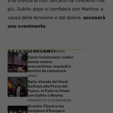
a sé stessa di non cercarlo né rivederlo mai
più. Subito dopo si confiderà con Martina: a
causa della tensione e dal dolore,
accuserà
uno svenimento
.
ARTICOLI RECENTI
GIOCHI E PASSATEMPO
Come funzionano i codici
bonus casino:
meccanismo, requisiti e
termini da conoscere
NEWS
Italia-Irlanda del Nord:
Gattuso alla Prova del
Fuoco, in Palio la Finale
con Galles o Bosnia
PRONOSTICI E SCOMMESSE
Scontro Titanico tra
Campioni d’Europa e