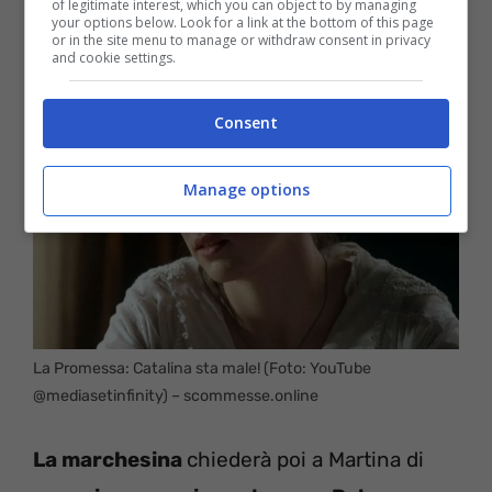
of legitimate interest, which you can object to by managing
intollerabili dolori allo stomaco.
your options below. Look for a link at the bottom of this page
or in the site menu to manage or withdraw consent in privacy
and cookie settings.
Consent
Manage options
La Promessa: Catalina sta male! (Foto: YouTube
@mediasetinfinity) – scommesse.online
La marchesina
chiederà poi a Martina di