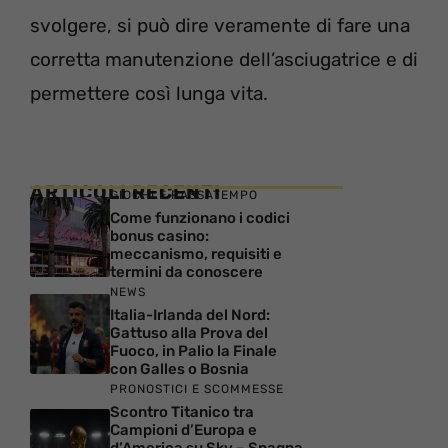
svolgere, si può dire veramente di fare una
corretta manutenzione dell’asciugatrice e di
permettere così lunga vita.
ARTICOLI RECENTI
GIOCHI E PASSATEMPO
Come funzionano i codici
bonus casino:
meccanismo, requisiti e
termini da conoscere
NEWS
Italia-Irlanda del Nord:
Gattuso alla Prova del
Fuoco, in Palio la Finale
con Galles o Bosnia
PRONOSTICI E SCOMMESSE
Scontro Titanico tra
Campioni d’Europa e
d’America su Sky – Spagna