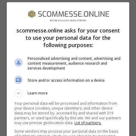
scommesse.online asks for your consent
to use your personal data for the
following purposes:
Qual è l’errore da non commettere
prima di azionare una nuova
Personalised advertising and content, advertising and
content measurement, audience research and
asciugatrice: così non si spende
services development
nemmeno troppo
Store and/or access information on a device
Azionare la lavatrice è davvero molto
Learn more
semplice. Dopo aver selezionato il ciclo
Your personal data will be processed and information from
your device (cookies, unique identifiers, and other device
data) may be stored by, accessed by and shared with 319
adatto ed aver inserito tutto quello che è
partners, or used specifically by this site. We and our partners
may use precise geolocation data.
List of partners.
necessario per ottenere dei bucati
Some vendors may process your personal data on the basis
profumati, asciutti e morbidi, non bisogna