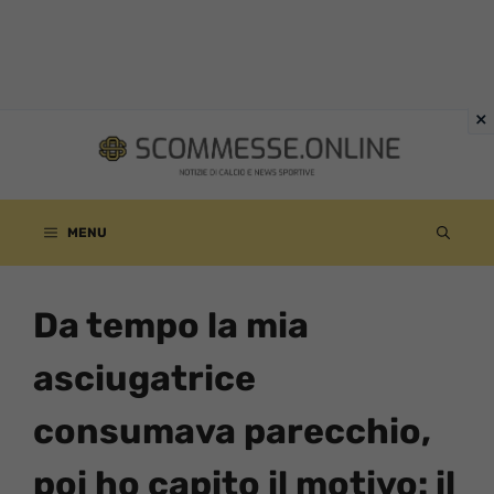
Vai
al
contenuto
MENU
Da tempo la mia
asciugatrice
consumava parecchio,
poi ho capito il motivo: il