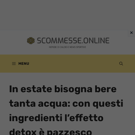
Vai
al
contenuto
MENU
In estate bisogna bere
tanta acqua: con questi
ingredienti l’effetto
detox è pazzesco