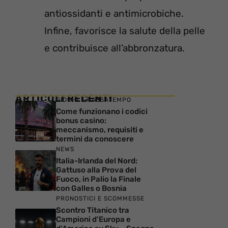
antiossidanti e antimicrobiche.
Infine, favorisce la salute della pelle
e contribuisce all’abbronzatura.
ARTICOLI RECENTI
GIOCHI E PASSATEMPO
Come funzionano i codici
bonus casino:
meccanismo, requisiti e
termini da conoscere
NEWS
Italia-Irlanda del Nord:
Gattuso alla Prova del
Fuoco, in Palio la Finale
con Galles o Bosnia
PRONOSTICI E SCOMMESSE
Scontro Titanico tra
Campioni d’Europa e