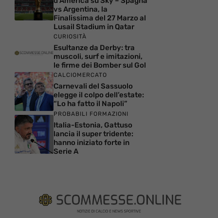
d’America su Sky – Spagna
vs Argentina, la
Finalissima del 27 Marzo al
Lusail Stadium in Qatar
CURIOSITÀ
Esultanze da Derby: tra
muscoli, surf e imitazioni,
le firme dei Bomber sul Gol
CALCIOMERCATO
Carnevali del Sassuolo
elegge il colpo dell’estate:
“Lo ha fatto il Napoli”
PROBABILI FORMAZIONI
Italia-Estonia, Gattuso
lancia il super tridente:
hanno iniziato forte in
Serie A