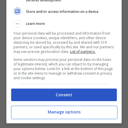
services development
Store and/or access information on a device
Learn more
Your personal data will be processed and information from
your device (cookies, unique identifiers, and other device
data) may be stored by, accessed by and shared with 319
partners, or used specifically by this site. We and our partners
may use precise geolocation data.
List of partners.
Con queste ricette l’acqua diventa una bevanda detox
Some vendors may process your personal data on the basis
of legitimate interest, which you can object to by managing
estiva – scommesse.online
your options below. Look for a link at the bottom of this page
or in the site menu to manage or withdraw consent in privacy
and cookie settings.
Arancia e mirtilli.
Ricca di vitamina
C, questa bevanda ha un effetto
Consent
drenante e svolge un’azione
depurativa per l’organismo. L’acqua
Manage options
aromatizzata con arancia e mirtilli è