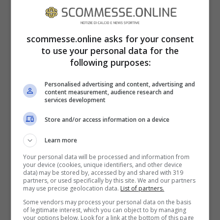
sono le nostre percezioni. Da questo punto
di vista, secondo quanto sottolineato da
scommesse.online asks for your consent
Psicoadvisor
, c’è però un aspetto che
to use your personal data for the
accomuna tutte le
persone intelligenti
. In
following purposes:
tal senso, infatti, costoro tendono molto ad
Personalised advertising and content, advertising and
osservare prima di poter agire
per
content measurement, audience research and
services development
studiare che cosa sta succedendo e
Store and/or access information on a device
muoversi
solo dopo aver capito con
Learn more
precisione che cosa ci sta attorno
.
Your personal data will be processed and information from
your device (cookies, unique identifiers, and other device
data) may be stored by, accessed by and shared with 319
partners, or used specifically by this site. We and our partners
may use precise geolocation data.
List of partners.
Some vendors may process your personal data on the basis
of legitimate interest, which you can object to by managing
your options below. Look for a link at the bottom of this page