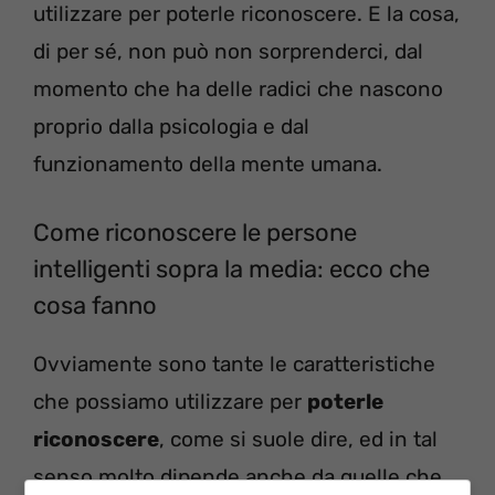
utilizzare per poterle riconoscere. E la cosa,
di per sé, non può non sorprenderci, dal
momento che ha delle radici che nascono
proprio dalla psicologia e dal
funzionamento della mente umana.
Come riconoscere le persone
intelligenti sopra la media: ecco che
cosa fanno
Ovviamente sono tante le caratteristiche
che possiamo utilizzare per
poterle
riconoscere
, come si suole dire, ed in tal
senso molto dipende anche da quelle che