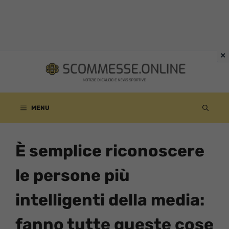
Vai
al
contenuto
MENU
È semplice riconoscere
le persone più
intelligenti della media:
fanno tutte queste cose