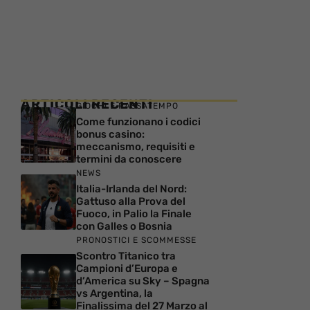
ARTICOLI RECENTI
GIOCHI E PASSATEMPO
Come funzionano i codici
bonus casino:
meccanismo, requisiti e
termini da conoscere
NEWS
Italia-Irlanda del Nord:
Gattuso alla Prova del
Fuoco, in Palio la Finale
con Galles o Bosnia
PRONOSTICI E SCOMMESSE
Scontro Titanico tra
Campioni d’Europa e
d’America su Sky – Spagna
vs Argentina, la
Finalissima del 27 Marzo al