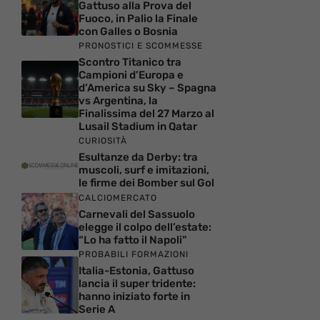
Gattuso alla Prova del
Fuoco, in Palio la Finale
con Galles o Bosnia
PRONOSTICI E SCOMMESSE
Scontro Titanico tra
Campioni d’Europa e
d’America su Sky – Spagna
vs Argentina, la
Finalissima del 27 Marzo al
Lusail Stadium in Qatar
CURIOSITÀ
Esultanze da Derby: tra
muscoli, surf e imitazioni,
le firme dei Bomber sul Gol
CALCIOMERCATO
Carnevali del Sassuolo
elegge il colpo dell’estate:
“Lo ha fatto il Napoli”
PROBABILI FORMAZIONI
Italia-Estonia, Gattuso
lancia il super tridente:
hanno iniziato forte in
Serie A