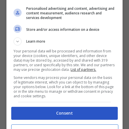
sono sempre gli stessi, e dicono più dei
Personalised advertising and content, advertising and
content measurement, audience research and
titoli: percentuale di prime palle, palle break
services development
convertite, qualità della risposta nei game
Store and/or access information on a device
chiave, gestione dei tie-break. Senza dati
Learn more
ufficiali e condivisi delle ultime due partite,
Your personal data will be processed and information from
non ha senso tirare numeri a caso. Ma chi
your device (cookies, unique identifiers, and other device
data) may be stored by, accessed by and shared with 319
segue Sinner sa riconoscere subito quando
partners, or used specifically by this site. We and our partners
may use precise geolocation data.
List of partners.
il diritto frusta corto, quando la risposta
Some vendors may process your personal data on the basis
of legitimate interest, which you can object to by managing
perde profondità, quando le scelte si fanno
your options below. Look for a link at the bottom of this page
or in the site menu to manage or withdraw consent in privacy
scolastiche.
and cookie settings.
Un altro punto è mentale. L’etichetta di
Consent
“
favorito
” pesa. Ogni volta che Sinner