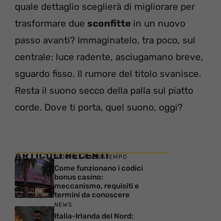
quale dettaglio sceglierà di migliorare per
trasformare due
sconfitte
in un nuovo
passo avanti? Immaginatelo, tra poco, sul
centrale: luce radente, asciugamano breve,
sguardo fisso. Il rumore del titolo svanisce.
Resta il suono secco della palla sul piatto
corde. Dove ti porta, quel suono, oggi?
ARTICOLI RECENTI
GIOCHI E PASSATEMPO
Come funzionano i codici
bonus casino:
meccanismo, requisiti e
termini da conoscere
NEWS
Italia-Irlanda del Nord: