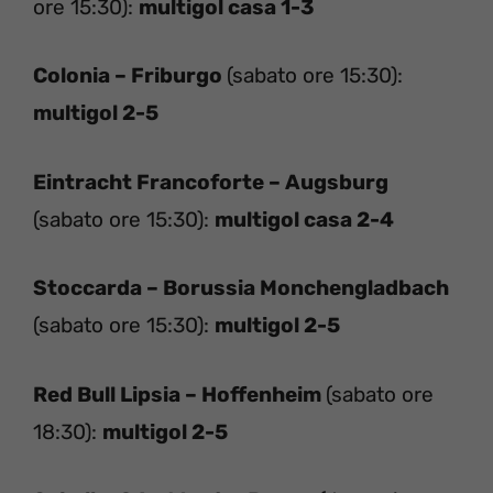
ore 15:30):
multigol casa 1-3
Colonia – Friburgo
(sabato ore 15:30):
multigol 2-5
Eintracht Francoforte – Augsburg
(sabato ore 15:30):
multigol casa 2-4
Stoccarda – Borussia Monchengladbach
(sabato ore 15:30):
multigol 2-5
Red Bull Lipsia – Hoffenheim
(sabato ore
18:30):
multigol 2-5