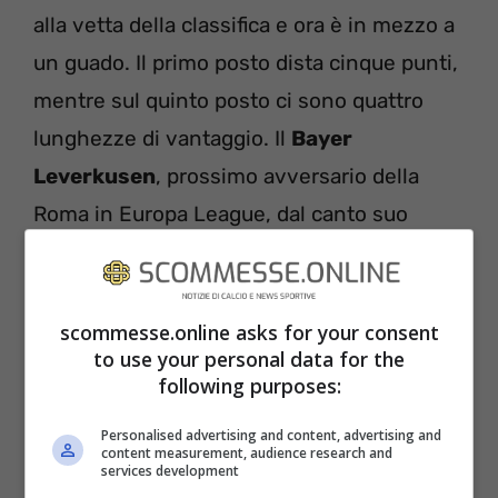
alla vetta della classifica e ora è in mezzo a
un guado. Il primo posto dista cinque punti,
mentre sul quinto posto ci sono quattro
lunghezze di vantaggio. Il
Bayer
Leverkusen
, prossimo avversario della
Roma in Europa League, dal canto suo
vuole continuare la rimonta in graduatoria e
ora vede anche i piazzamenti Champions
alla portata.
scommesse.online asks for your consent
to use your personal data for the
following purposes:
Union Berlino (3-5-2):
Ronnow; Diogo
Leite, Knoche, Doekhi; Juranovic, Haberer,
Personalised advertising and content, advertising and
content measurement, audience research and
Khedira, Laidouni, Rousillon; Sheraldo
services development