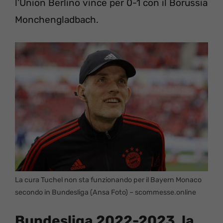
l’Union Berlino vince per 0-1 con il Borussia
Monchengladbach.
La cura Tuchel non sta funzionando per il Bayern Monaco
secondo in Bundesliga (Ansa Foto) – scommesse.online
Bundesliga 2022-2023, la