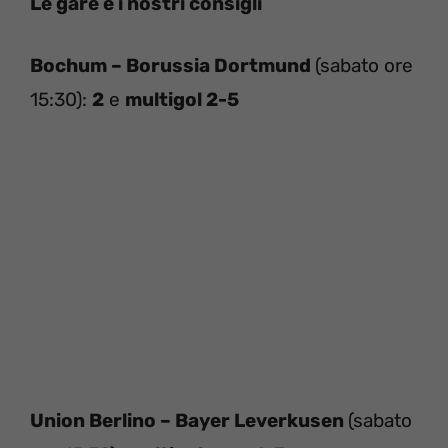
Le gare e i nostri consigli
Bochum – Borussia Dortmund
(sabato ore
15:30):
2
e
multigol 2-5
Union Berlino – Bayer Leverkusen
(sabato