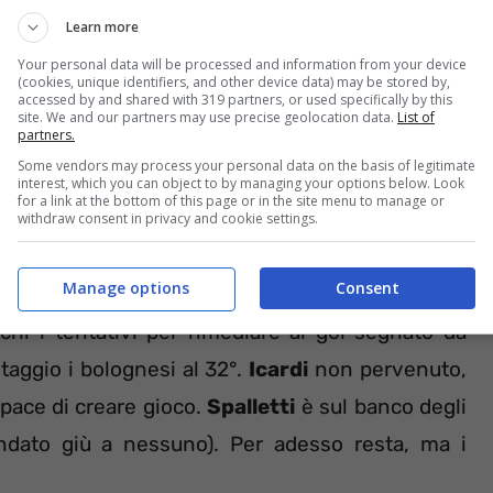
Learn more
Your personal data will be processed and information from your device
(cookies, unique identifiers, and other device data) may be stored by,
accessed by and shared with 319 partners, or used specifically by this
site. We and our partners may use precise geolocation data.
List of
partners.
Some vendors may process your personal data on the basis of legitimate
iata dopo la sosta. Le vittorie di fine anno su
interest, which you can object to by managing your options below. Look
for a link at the bottom of this page or in the site menu to manage or
nerazzurri, nelle prime tre partite del girone di
withdraw consent in privacy and cookie settings.
e senza segnare. Se con la Lazio in
Coppa Italia
Manage options
Consent
0 minuti, perdendo poi ai rigori, col Bologna si è
ochi i tentativi per rimediare al gol segnato da
taggio i bolognesi al 32°.
Icardi
non pervenuto,
apace di creare gioco.
Spalletti
è sul banco degli
ndato giù a nessuno). Per adesso resta, ma i