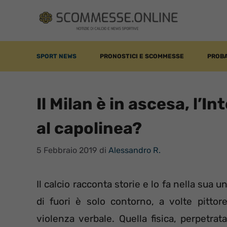
Vai
al
contenuto
SPORT NEWS
PRONOSTICI E SCOMMESSE
PROBA
Il Milan è in ascesa, l’I
al capolinea?
5 Febbraio 2019
di
Alessandro R.
Il calcio racconta storie e lo fa nella sua 
di fuori è solo contorno, a volte pittor
violenza verbale. Quella fisica, perpetrat