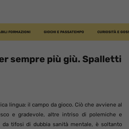
BILI FORMAZIONI
GIOCHI E PASSATEMPO
CURIOSITÀ E GOS
nter sempre più giù. Spalletti
unica lingua: il campo da gioco. Ciò che avviene al
esco e gradevole, altre intriso di polemiche e
a da tifosi di dubbia sanità mentale, è soltanto