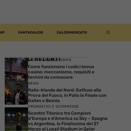
SIP
FANTACALCIO
CALCIOMERCATO
ARTICOLI RECENTI
GIOCHI E PASSATEMPO
Come funzionano i codici bonus
casino: meccanismo, requisiti e
termini da conoscere
NEWS
Italia-Irlanda del Nord: Gattuso alla
Prova del Fuoco, in Palio la Finale con
Galles o Bosnia
PRONOSTICI E SCOMMESSE
Scontro Titanico tra Campioni
d’Europa e d’America su Sky – Spagna
vs Argentina, la Finalissima del 27
Marzo al Lusail Stadium in Qatar