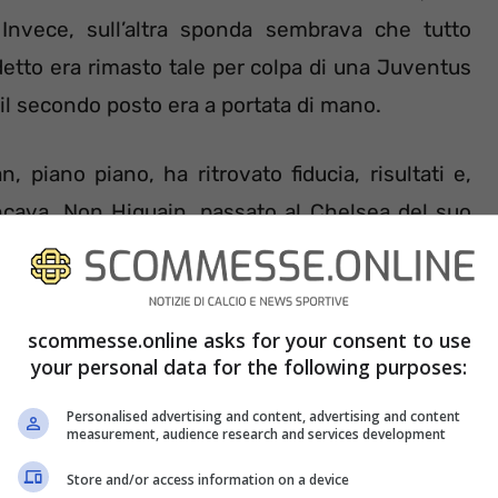
Invece, sull’altra sponda sembrava che tutto
detto era rimasto tale per colpa di una Juventus
l secondo posto era a portata di mano.
, piano piano, ha ritrovato fiducia, risultati e,
ncava. Non Higuain, passato al Chelsea del suo
o dal Genoa a fine gennaio con uno score niente
gol all’esordio in Coppa Italia col Napoli ed uno
scommesse.online asks for your consent to use
your personal data for the following purposes:
Personalised advertising and content, advertising and content
measurement, audience research and services development
Store and/or access information on a device