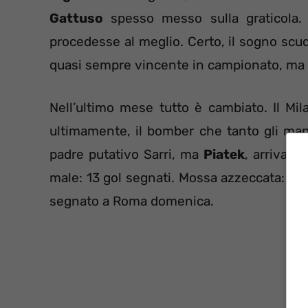
Gattuso
spesso messo sulla graticola. 
procedesse al meglio. Certo, il sogno scu
quasi sempre vincente in campionato, ma i
Nell’ultimo mese tutto è cambiato. Il Milan
ultimamente, il bomber che tanto gli ma
padre putativo Sarri, ma
Piatek
, arrivat
male: 13 gol segnati. Mossa azzeccata: due 
segnato a Roma domenica.