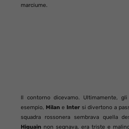
marciume.
Il contorno dicevamo. Ultimamente, gl
esempio,
Milan
e
Inter
si divertono a pass
squadra rossonera sembrava quella dest
Higuain
non segnava, era triste e malincon