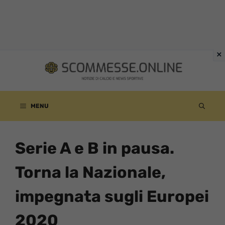
Vai
al
contenuto
MENU
Serie A e B in pausa.
Torna la Nazionale,
impegnata sugli Europei
2020