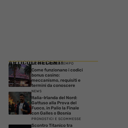
ARTICOLI RECENTI
GIOCHI E PASSATEMPO
Come funzionano i codici
bonus casino:
meccanismo, requisiti e
termini da conoscere
NEWS
Italia-Irlanda del Nord:
Gattuso alla Prova del
Fuoco, in Palio la Finale
con Galles o Bosnia
PRONOSTICI E SCOMMESSE
Scontro Titanico tra