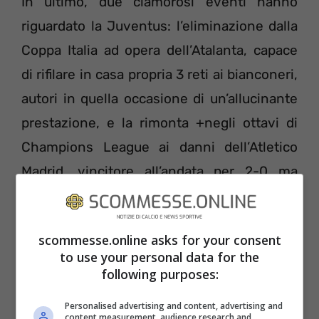
In ultimo, due clamorosi eventi hanno
riguardato la Juventus: l’eliminazione dalla
Coppa Italia ad opera dell’Atalanta, capace
di rifilare in casa propria 3 reti ai bianconeri,
autori in quella occasione di un’allucinante
prestazione, e la rimonta +negli ottavi di
Champions League ai danni dell’Atletico
Madrid, vincitore all’andata per 2-0 ma
sconfitto 3-0 a Torino per colpa di un super
Cristiano Ronaldo
e di una fantastica
scommesse.online asks for your consent
prestazione del collettivo bianconero.
to use your personal data for the
following purposes:
Personalised advertising and content, advertising and
content measurement, audience research and