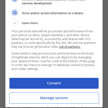
services development
Store and/or access information on a device
Learn more
Your personal data will be processed and information from
your device (cookies, unique identifiers, and other device
data) may be stored by, accessed by and shared with 319
partners, or used specifically by this site. We and our partners
may use precise geolocation data.
List of partners.
Ora arriva il momento della Nazionale
Some vendors may process your personal data on the basis
of legitimate interest, which you can object to by managing
Italiana. Iniziano ufficialmente nel week-
your options below. Look for a link at the bottom of this page
or in the site menu to manage or withdraw consent in privacy
end le
qualificazioni agli Europei
and cookie settings.
itineranti del 2020
. Mancini è chiamato a
Consent
dare conferma alle buone prestazioni degli
ultimi tempi. Il girone in cui sono stati
Manage options
inseriti gli Azzurri non è proibitivo, anzi. La