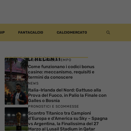
SIP
FANTACALCIO
CALCIOMERCATO
ARTICOLI RECENTI
GIOCHI E PASSATEMPO
Come funzionano i codici bonus
casino: meccanismo, requisiti e
termini da conoscere
NEWS
Italia-Irlanda del Nord: Gattuso alla
Prova del Fuoco, in Palio la Finale con
Galles o Bosnia
PRONOSTICI E SCOMMESSE
Scontro Titanico tra Campioni
d’Europa e d’America su Sky – Spagna
vs Argentina, la Finalissima del 27
Marzo al Lusail Stadium in Qatar