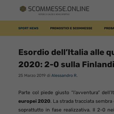
Vai
al
contenuto
SPORT NEWS
PRONOSTICI E SCOMMESSE
PROBA
Esordio dell’Italia alle 
2020: 2-0 sulla Finland
25 Marzo 2019
di
Alessandro R.
Parte col piede giusto “l’avventura” dell’I
europei 2020
. La strada tracciata sembra 
soprattutto in fase realizzativa. Il 2-0 n