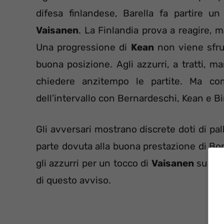
difesa finlandese, Barella fa partire u
Vaisanen
. La Finlandia prova a reagire, m
Una progressione di
Kean
non viene sfrut
buona posizione. Agli azzurri, a tratti, m
chiedere anzitempo le partite. Ma co
dell’intervallo con Bernardeschi, Kean e Bi
Gli avversari mostrano discrete doti di pal
parte dovuta alla buona prestazione di Bon
gli azzurri per un tocco di
Vaisanen
su Ber
di questo avviso.