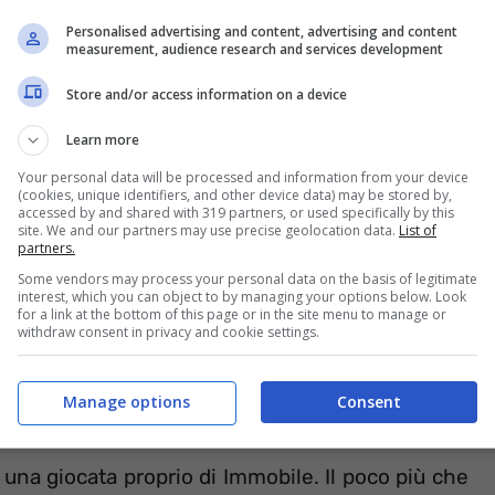
Personalised advertising and content, advertising and content
measurement, audience research and services development
Store and/or access information on a device
Learn more
Your personal data will be processed and information from your device
(cookies, unique identifiers, and other device data) may be stored by,
accessed by and shared with 319 partners, or used specifically by this
site. We and our partners may use precise geolocation data.
List of
partners.
mo: Italia in avanti alla ricerca del raddoppio,
Some vendors may process your personal data on the basis of legitimate
ampo. Il periodaccio di Immobile con la maglia
interest, which you can object to by managing your options below. Look
for a link at the bottom of this page or in the site menu to manage or
sotto porta, spesso in posizione irregolare o in
withdraw consent in privacy and cookie settings.
fortuna, il tentativo dei finlandesi al 65° non si
Manage options
Consent
 su assist di Lod).
una giocata proprio di Immobile. Il poco più che