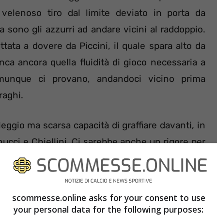
n velenoso tiro dal limite deviato in porta da
a sono gli azzurri ad andare vicini al raddoppio.
tata a dovere da Piccini, il quale spara alto da
anca ancora quella fluidità di gioco necessaria a
munque ci provano, andandoci vicino prima
raghi.
leggio ma scarsa capacità di graffiare davanti, in
ucci e Chiellini. Ci sarebbe anche un rigore per
nardeschi, ma l’arbitro israeliano Grinfeld non è
scommesse.online asks for your consent to use
your personal data for the following purposes: