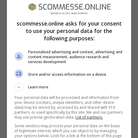
durante tutta la partita.
Szczesny
non è
mai stato chiamato in causa, solo in
scommesse.online asks for your consent
qualche sicura uscita o giocata di piede. I
to use your personal data for the
following purposes:
bianconeri hanno dominato soprattutto a
centrocampo.
Pjanic
(grande prestazione),
Personalised advertising and content, advertising and
content measurement, audience research and
Emre Can e Matuidi hanno fatto il bello e
services development
cattivo tempo, impendendo soprattutto a
Store and/or access information on a device
Barella di verticalizzare.
Learn more
Your personal data will be processed and information from
your device (cookies, unique identifiers, and other device
data) may be stored by, accessed by and shared with 319
partners, or used specifically by this site. We and our partners
may use precise geolocation data.
List of partners.
Some vendors may process your personal data on the basis
of legitimate interest, which you can object to by managing
your options below. Look for a link at the bottom of this page