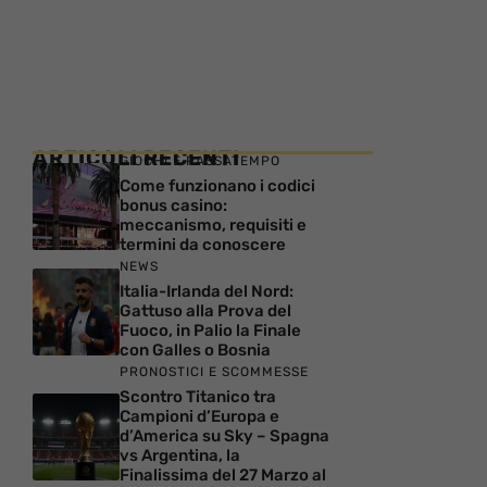
ARTICOLI RECENTI
GIOCHI E PASSATEMPO
Come funzionano i codici
bonus casino:
meccanismo, requisiti e
termini da conoscere
NEWS
Italia-Irlanda del Nord:
Gattuso alla Prova del
Fuoco, in Palio la Finale
con Galles o Bosnia
PRONOSTICI E SCOMMESSE
Scontro Titanico tra
Campioni d’Europa e
d’America su Sky – Spagna
vs Argentina, la
Finalissima del 27 Marzo al