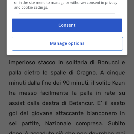
or in the site menu to manage or withdraw consent in privacy
and cookie settings.
Consent
Il primo gol è arrivato al 22°. Calcio d’angolo
Manage options
calciato in modo perfetto da
Bernardeschi
,
imperioso stacco in solitaria di Bonucci e
palla dietro le spalle di Cragno. A cinque
minuti dalla fine dei 90 minuti, il solito Kean
ha messo facilmente la palla in rete su
assist dalla destra di Betancur. E’ il sesto
gol del giovane attaccante bianconero in
sei partite, Nazionale compresa. Subito
dopo, è accaduto ciò che non dovrebbe mai