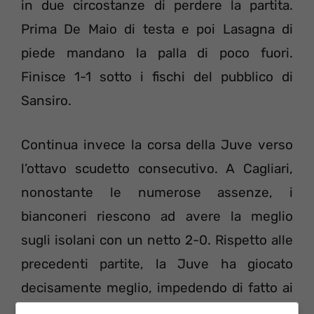
in due circostanze di perdere la partita.
Prima De Maio di testa e poi Lasagna di
piede mandano la palla di poco fuori.
Finisce 1-1 sotto i fischi del pubblico di
Sansiro.
Continua invece la corsa della Juve verso
l’ottavo scudetto consecutivo. A Cagliari,
nonostante le numerose assenze, i
bianconeri riescono ad avere la meglio
sugli isolani con un netto 2-0. Rispetto alle
precedenti partite, la Juve ha giocato
decisamente meglio, impedendo di fatto ai
giocatori locali di rendersi pericolosi