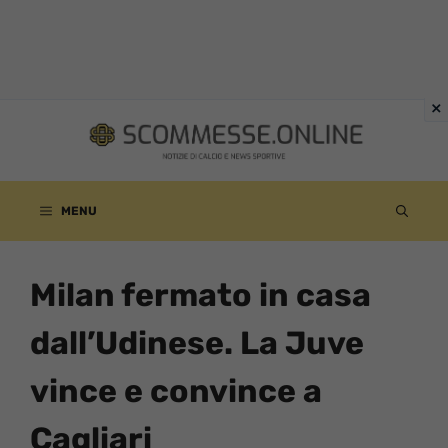
Vai
al
contenuto
MENU
Milan fermato in casa
dall’Udinese. La Juve
vince e convince a
Cagliari