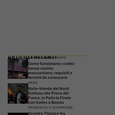
ARTICOLI RECENTI
GIOCHI E PASSATEMPO
Come funzionano i codici
bonus casino:
meccanismo, requisiti e
termini da conoscere
NEWS
Italia-Irlanda del Nord:
Gattuso alla Prova del
Fuoco, in Palio la Finale
con Galles o Bosnia
PRONOSTICI E SCOMMESSE
Scontro Titanico tra