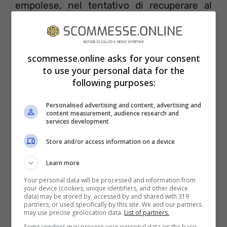
empolese, nel tentativo di recuperare al
posizione, cade a terra. Il perché è subito
spiegato: Keita, da dietro, prima lo strattona
e poi lo spinge. Il Var interviene, chiama al
scommesse.online asks for your consent
to use your personal data for the
monitor Banti che non può far altro che
following purposes:
annullare il gol ed ammonire per la seconda
Personalised advertising and content, advertising and
volta Keita. Il risultato resta 2-1, con l’Inter
content measurement, audience research and
services development
ridotta in dieci. I 5 minuti sono scaduti
Store and/or access information on a device
abbondantemente, ma Banti lascia
proseguire.
Learn more
Your personal data will be processed and information from
your device (cookies, unique identifiers, and other device
data) may be stored by, accessed by and shared with 319
partners, or used specifically by this site. We and our partners
may use precise geolocation data.
List of partners.
Some vendors may process your personal data on the basis