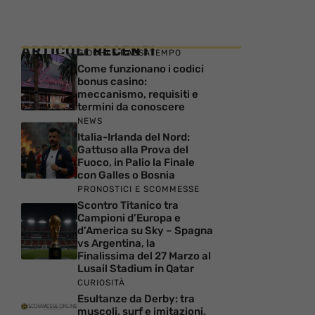
ARTICOLI RECENTI
GIOCHI E PASSATEMPO
Come funzionano i codici
bonus casino:
meccanismo, requisiti e
termini da conoscere
NEWS
Italia-Irlanda del Nord:
Gattuso alla Prova del
Fuoco, in Palio la Finale
con Galles o Bosnia
PRONOSTICI E SCOMMESSE
Scontro Titanico tra
Campioni d’Europa e
d’America su Sky – Spagna
vs Argentina, la
Finalissima del 27 Marzo al
Lusail Stadium in Qatar
CURIOSITÀ
Esultanze da Derby: tra
muscoli, surf e imitazioni,