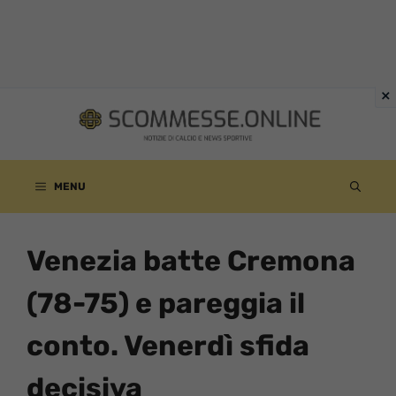
Vai
al
contenuto
MENU
Venezia batte Cremona
(78-75) e pareggia il
conto. Venerdì sfida
decisiva