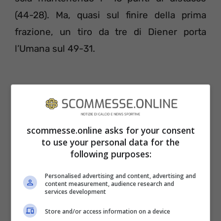
(44-28). Ma, quasi sul finire della prima
frazione, un tiro da tre di Diener porta
l’Umana sul 49-31.
scommesse.online asks for your consent
to use your personal data for the
following purposes:
Personalised advertising and content, advertising and
content measurement, audience research and
services development
Nel secondo tempo, rientra in campo una
Store and/or access information on a device