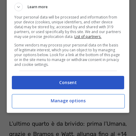
Vanoli determinata a vendere cara la pelle
Learn more
prima di arrendersi. Approfittando di un calo
Your personal data will be processed and information from
di concentrazione dell’Umana, Cremona
your device (cookies, unique identifiers, and other device
data) may be stored by, accessed by and shared with 319
partners, or used specifically by this site. We and our partners
prende la scia verso la rimonta e si porta a
may use precise geolocation data.
List of partners.
-11 (51-40) grazie ad un break di 10-25 dal
Some vendors may process your personal data on the basis
of legitimate interest, which you can object to by managing
massimo vantaggio (41-15). De Raffaele,
your options below. Look for a link at the bottom of this page
or in the site menu to manage or withdraw consent in privacy
capendo bene la situazione, rimanda in
and cookie settings.
campo Tonut, Daye e Vidmar. La partita vive
Consent
adesso un sostanziale equilibrio, con la
Vanoli però che riesce ad accorciare
Manage options
ulteriormente (58-50).
L’ultimo quarto è da brivido: prima l’Umana,
grazie e Bramos e Watt, allunga fino al +14