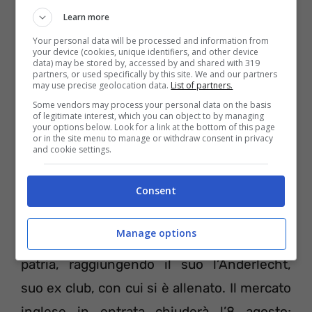
avanzata dal fantasista bianconera ed abbia
Learn more
fatto decadere qualsiasi accordo
Your personal data will be processed and information from
your device (cookies, unique identifiers, and other device
precedente. Ecco allora che,
data) may be stored by, accessed by and shared with 319
partners, or used specifically by this site. We and our partners
prepotentemente, è ritornata in corsa
may use precise geolocation data.
List of partners.
l’Inter, pare con un offerta pare di 70 milioni
Some vendors may process your personal data on the basis
of legitimate interest, which you can object to by managing
+ bonus, ancora lontana però dagli 80-85
your options below. Look for a link at the bottom of this page
or in the site menu to manage or withdraw consent in privacy
richiesti dal Manchester United per lasciar
and cookie settings.
partire la punta belga.
Consent
Intanto Lukaku ha ottenuto il permesso dal
Manage options
club di trascorrere la giornata libera in
patria, raggiungendo il suo l’Anderlecht,
suo ex club, con cui si è allenato. Il mercato
inglese in entrata chiuderà l’8 agosto;