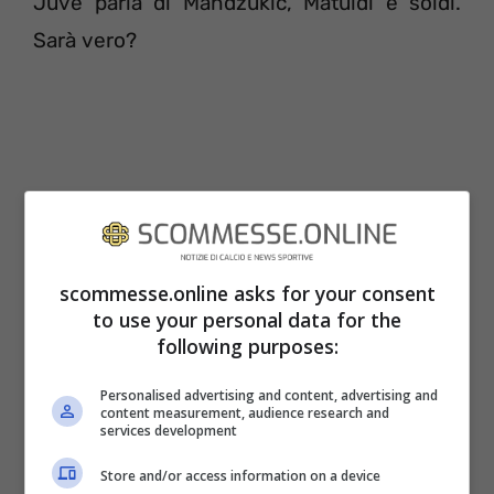
Juve parla di Mandzukic, Matuidi e soldi.
Sarà vero?
scommesse.online asks for your consent
to use your personal data for the
following purposes:
Ritornando alla telenovela Lukaku-Dybala,
Personalised advertising and content, advertising and
content measurement, audience research and
pare che il presidente dei Red Devils si sia
services development
alla fine spazientito per le richieste
Store and/or access information on a device