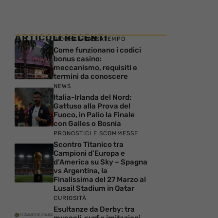
ARTICOLI RECENTI
GIOCHI E PASSATEMPO
Come funzionano i codici
bonus casino:
meccanismo, requisiti e
termini da conoscere
NEWS
Italia-Irlanda del Nord:
Gattuso alla Prova del
Fuoco, in Palio la Finale
con Galles o Bosnia
PRONOSTICI E SCOMMESSE
Scontro Titanico tra
Campioni d’Europa e
d’America su Sky – Spagna
vs Argentina, la
Finalissima del 27 Marzo al
Lusail Stadium in Qatar
CURIOSITÀ
Esultanze da Derby: tra