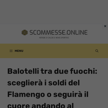
Vai
al
contenuto
MENU
Balotelli tra due fuochi:
sceglierà i soldi del
Flamengo o seguirà il
cuore andando al