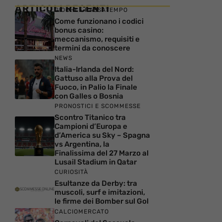
ARTICOLI RECENTI
GIOCHI E PASSATEMPO
Come funzionano i codici
bonus casino:
meccanismo, requisiti e
termini da conoscere
NEWS
Italia-Irlanda del Nord:
Gattuso alla Prova del
Fuoco, in Palio la Finale
con Galles o Bosnia
PRONOSTICI E SCOMMESSE
Scontro Titanico tra
Campioni d’Europa e
d’America su Sky – Spagna
vs Argentina, la
Finalissima del 27 Marzo al
Lusail Stadium in Qatar
CURIOSITÀ
Esultanze da Derby: tra
muscoli, surf e imitazioni,
le firme dei Bomber sul Gol
CALCIOMERCATO