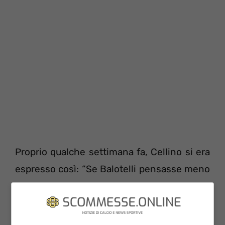
Proprio qualche settimana fa, Cellino si era
espresso così: “Se Balotelli pensasse meno
ai soldi e avesse lo spirito giusto, sarebbe
già al Brescia”. Negli ultimi giorni, la società
ha deciso di puntare prepotentemente su