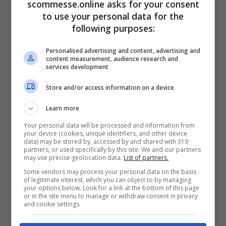
scommesse.online asks for your consent
di lui con un’offerta “che non si può
to use your personal data for the
following purposes:
rifiutare”: leader e trascinatore della
squadra verso un difficile salvezza, che è il
Personalised advertising and content, advertising and
content measurement, audience research and
primo obiettivo del presidente Cellino.
services development
L’idea sta stuzzicando e non poco Balotelli,
Store and/or access information on a device
forse più di quel bel mucchietto di soldi
Learn more
offerto dal Flamengo. D’altronde,
Your personal data will be processed and information from
giocherebbe nella squadra della città che lo
your device (cookies, unique identifiers, and other device
data) may be stored by, accessed by and shared with 319
ha cresciuto ed a cui è legatissimo. Per
partners, or used specifically by this site. We and our partners
may use precise geolocation data.
List of partners.
questo motivo, la famiglia vorrebbe che
Some vendors may process your personal data on the basis
of legitimate interest, which you can object to by managing
Mario prendesse l’offerta seriamente in
your options below. Look for a link at the bottom of this page
or in the site menu to manage or withdraw consent in privacy
considerazione.
and cookie settings.