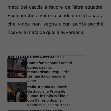
metà del caccia a favore dell’altra squadra.
Ecco perché a volte succede che la squadra
che vince non segna alcun punto perché
riceve la metà da quella avversaria.
ARTICOLI RECENTI
GIOCHI E PASSATEMPO
Come funzionano i codici
bonus casino:
meccanismo, requisiti e
termini da conoscere
NEWS
Italia-Irlanda del Nord:
Gattuso alla Prova del
Fuoco, in Palio la Finale
con Galles o Bosnia
PRONOSTICI E SCOMMESSE