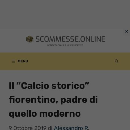
Vai
al
contenuto
MENU
Il “Calcio storico”
fiorentino, padre di
quello moderno
9 Ottobre 2019
di
Alessandro R.