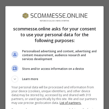
4 “Datori Indietro” – Portieri.
scommesse.online asks for your consent
to use your personal data for the
3 “Datori Innanzi” – Difensore.
following purposes:
5 “Sconciatori” – Medi.
Personalised advertising and content, advertising and
15 “Innanzi o Corridori” – Attaccanti.
content measurement, audience research and
services development
Ogni squadra, al centro della rete, ha un
Store and/or access information on a device
capitano, il quale entra in gioco soltanto per
Learn more
placcare i suoi giocatori e dare loro
Your personal data will be processed and information from
your device (cookies, unique identifiers, and other device
indicazioni.
data) may be stored by, accessed by and shared with 319
partners, or used specifically by this site. We and our partners
may use precise geolocation data.
List of partners.
Le ostilità hanno inizio nel momento in cui