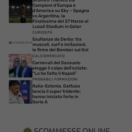
Scontro Titanico tra
Campioni d’Europa e
d’America su Sky – Spagna
vs Argentina, la
Finalissima del 27 Marzo al
Lusail Stadium in Qatar
CURIOSITÀ
Esultanze da Derby: tra
muscoli, surf e imitazioni,
le firme dei Bomber sul Gol
CALCIOMERCATO
Carnevali del Sassuolo
elegge il colpo dell’estate:
“Lo ha fatto il Napoli”
PROBABILI FORMAZIONI
Italia-Estonia, Gattuso
lancia il super tridente:
hanno iniziato forte in
Serie A