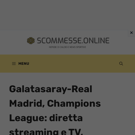
Vai
al
contenuto
MENU
Galatasaray-Real
Madrid, Champions
League: diretta
streaming e TV,