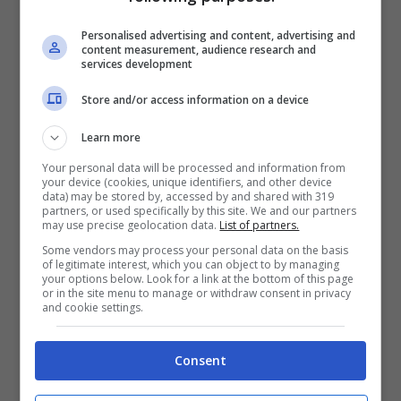
potrete così gustarvi il match di Champions
Personalised advertising and content, advertising and
content measurement, audience research and
comodamente dal vostro smartphone o
services development
eventualmente via tablet o personal
Store and/or access information on a device
computer. Infine, l’ultimo metodo per
Learn more
visionare la gara in questione, leggasi Now
Your personal data will be processed and information from
Tv, televisione “satellite” di Sky, totalmente
your device (cookies, unique identifiers, and other device
data) may be stored by, accessed by and shared with 319
via streaming, che necessità di un
partners, or used specifically by this site. We and our partners
may use precise geolocation data.
List of partners.
abbonamento apposito.
Some vendors may process your personal data on the basis
of legitimate interest, which you can object to by managing
your options below. Look for a link at the bottom of this page
or in the site menu to manage or withdraw consent in privacy
and cookie settings.
Consent