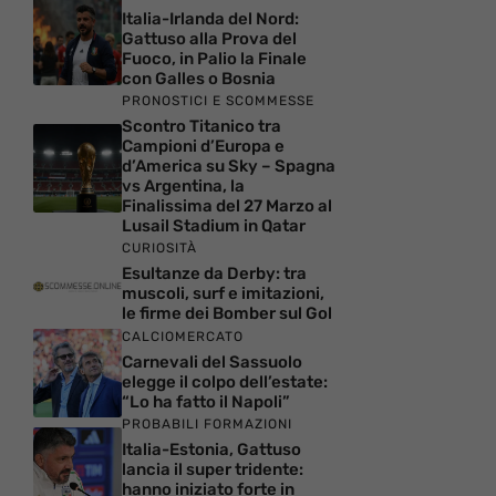
Italia-Irlanda del Nord:
Gattuso alla Prova del
Fuoco, in Palio la Finale
con Galles o Bosnia
PRONOSTICI E SCOMMESSE
Scontro Titanico tra
Campioni d’Europa e
d’America su Sky – Spagna
vs Argentina, la
Finalissima del 27 Marzo al
Lusail Stadium in Qatar
CURIOSITÀ
Esultanze da Derby: tra
muscoli, surf e imitazioni,
le firme dei Bomber sul Gol
CALCIOMERCATO
Carnevali del Sassuolo
elegge il colpo dell’estate:
“Lo ha fatto il Napoli”
PROBABILI FORMAZIONI
Italia-Estonia, Gattuso
lancia il super tridente:
hanno iniziato forte in