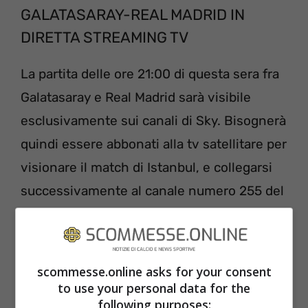
GALATASARAY-REAL MADRID IN
DIRETTA STREAMING TV
La partita delle ore 21:00 di questa sera fra
Galatasaray e Real Madrid sarà visibile
esclusivamente sui canali di Sky. Bisognerà
quindi essere abbonati alla tv satellitare per
visionare il match di Istanbul, e collegarsi
successivamente al canale numero 255 del
pacchetto. Vi ricordiamo inoltre la
possibilità di seguire la partita in diretta tv
streaming, tramite l’applicazione dedicata
scommesse.online asks for your consent
Sky Go. L’app è riservata ai soli abbonati ed
to use your personal data for the
following purposes:
è disponibile sia per iOS che per Android: