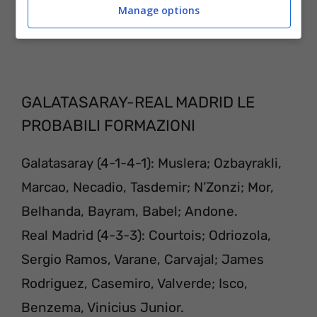
Manage options
GALATASARAY-REAL MADRID LE
PROBABILI FORMAZIONI
Galatasaray (4-1-4-1): Muslera; Ozbayrakli,
Marcao, Necadio, Tasdemir; N’Zonzi; Mor,
Belhanda, Bayram, Babel; Andone.
Real Madrid (4-3-3): Courtois; Odriozola,
Sergio Ramos, Varane, Carvajal; James
Rodriguez, Casemiro, Valverde; Isco,
Benzema, Vinicius Junior.