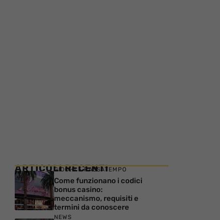
ARTICOLI RECENTI
GIOCHI E PASSATEMPO
Come funzionano i codici
bonus casino:
meccanismo, requisiti e
termini da conoscere
NEWS