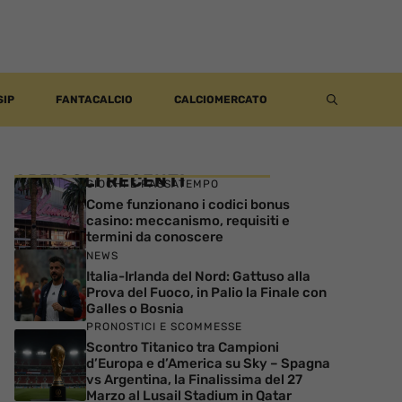
SIP
FANTACALCIO
CALCIOMERCATO
ARTICOLI RECENTI
GIOCHI E PASSATEMPO
Come funzionano i codici bonus
casino: meccanismo, requisiti e
termini da conoscere
NEWS
Italia-Irlanda del Nord: Gattuso alla
Prova del Fuoco, in Palio la Finale con
Galles o Bosnia
PRONOSTICI E SCOMMESSE
Scontro Titanico tra Campioni
d’Europa e d’America su Sky – Spagna
vs Argentina, la Finalissima del 27
Marzo al Lusail Stadium in Qatar