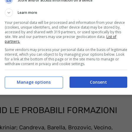
Store and/or access information on a device
Sky, la cui visione necessita anche in questo
Learn more
Your personal data will be processed and information from your device
(cookies, unique identifiers, and other device data) may be stored by,
accessed by and shared with 319 partners, or used specifically by this
site. We and our partners may use precise geolocation data.
List of
partners.
Some vendors may process your personal data on the basis of legitimate
interest, which you can object to by managing your options below. Look
for a link at the bottom of this page or in the site menu to manage or
withdraw consent in privacy and cookie settings.
Manage options
Consent
D LE PROBABILI FORMAZIONI
kriniar; Candreva, Barella, Brozovic, Vecino,