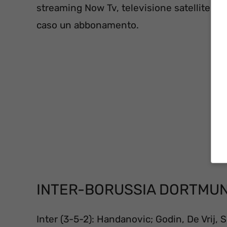
streaming Now Tv, televisione satellite di 
caso un abbonamento.
INTER-BORUSSIA DORTMUN
Inter (3-5-2): Handanovic; Godin, De Vrij, S