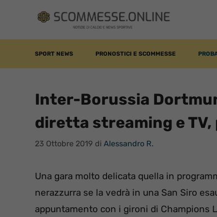
Vai
al
contenuto
SPORT NEWS
PRONOSTICI E SCOMMESSE
PROBA
Inter-Borussia Dortmu
diretta streaming e TV,
23 Ottobre 2019
di
Alessandro R.
Una gara molto delicata quella in program
nerazzurra se la vedrà in una San Siro esau
appuntamento con i gironi di Champions L