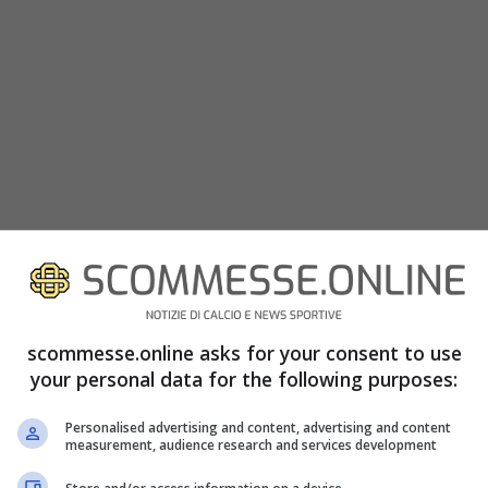
D IN DIRETTA STREAMING TV
 programma stasera alle ore 21:00, sarà visibile
scommesse.online asks for your consent to use
 di conseguenza bisognerà essere un abbonato
your personal data for the following purposes:
ranno il match di San Siro saranno Sky Sport Uno e
Personalised advertising and content, advertising and content
ibilità della diretta streaming tramite l’app
measurement, audience research and services development
so ai soli abbonati a Sky. Infine la piattaforma