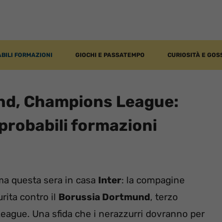
BILI FORMAZIONI
GIOCHI E PASSATEMPO
CURIOSITÀ E GOS
nd, Champions League:
 probabili formazioni
ma questa sera in casa
Inter
: la compagine
rita contro il
Borussia Dortmund
, terzo
eague. Una sfida che i nerazzurri dovranno per