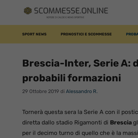
Vai
al
contenuto
SPORT NEWS
PRONOSTICI E SCOMMESSE
PROBA
Brescia-Inter, Serie A: 
probabili formazioni
29 Ottobre 2019
di
Alessandro R.
Tornerà questa sera la Serie A con il postici
diretta dallo stadio Rigamonti di
Brescia
g
per il decimo turno di quello che è la mass