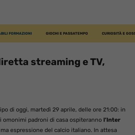
BILI FORMAZIONI
GIOCHI E PASSATEMPO
CURIOSITÀ E GOS
diretta streaming e TV,
po di oggi, martedì 29 aprile, delle ore 21:00: in
li omonimi padroni di casa ospiteranno
l’Inter
ima espressione del calcio italiano. In attesa