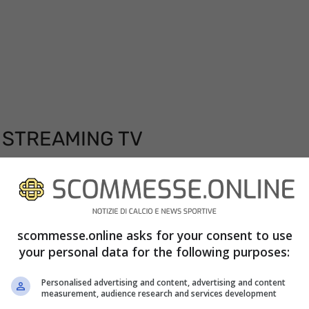
A STREAMING TV
21:00 di oggi sarà visibile sono ed
etteranno la diretta tv. Per vedere la sfida dello
dotati di un abbonamento valido all’emittente
scommesse.online asks for your consent to use
dedicati. Sarà inoltre possibile la visione in
your personal data for the following purposes:
y Go, riservata sempre ai soli abbonati, e
Personalised advertising and content, advertising and content
measurement, audience research and services development
 facendo potrete gustarvi l’incontro