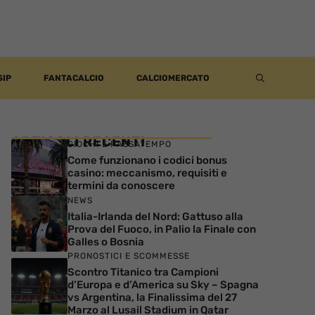
SIP
FANTACALCIO
CALCIOMERCATO
ARTICOLI RECENTI
GIOCHI E PASSATEMPO
Come funzionano i codici bonus
casino: meccanismo, requisiti e
termini da conoscere
NEWS
Italia-Irlanda del Nord: Gattuso alla
Prova del Fuoco, in Palio la Finale con
Galles o Bosnia
PRONOSTICI E SCOMMESSE
Scontro Titanico tra Campioni
d’Europa e d’America su Sky – Spagna
vs Argentina, la Finalissima del 27
Marzo al Lusail Stadium in Qatar