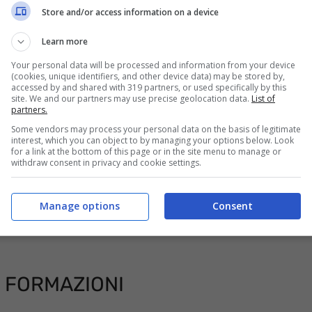
, tablet o smartphone. Infine vi ricordiamo
Store and/or access information on a device
eaming dell’universo Sky che necessita di un
Learn more
Your personal data will be processed and information from your device
(cookies, unique identifiers, and other device data) may be stored by,
accessed by and shared with 319 partners, or used specifically by this
site. We and our partners may use precise geolocation data.
List of
partners.
Some vendors may process your personal data on the basis of legitimate
interest, which you can object to by managing your options below. Look
for a link at the bottom of this page or in the site menu to manage or
withdraw consent in privacy and cookie settings.
Manage options
Consent
I FORMAZIONI