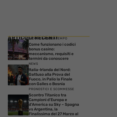
ARTICOLI RECENTI
GIOCHI E PASSATEMPO
Come funzionano i codici
bonus casino:
meccanismo, requisiti e
termini da conoscere
NEWS
Italia-Irlanda del Nord:
Gattuso alla Prova del
Fuoco, in Palio la Finale
con Galles o Bosnia
PRONOSTICI E SCOMMESSE
Scontro Titanico tra
Campioni d’Europa e
d’America su Sky – Spagna
vs Argentina, la
Finalissima del 27 Marzo al