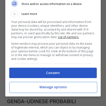
personal computer. Infine l’ultimo modo, la
Store and/or access information on a device
piattaforma streaming Now Tv, che
Learn more
necessita anche in questo caso di un
Your personal data will be processed and information from
abbonamento.
your device (cookies, unique identifiers, and other device
data) may be stored by, accessed by and shared with 319
partners, or used specifically by this site. We and our partners
may use precise geolocation data.
List of partners.
Some vendors may process your personal data on the basis
of legitimate interest, which you can object to by managing
your options below. Look for a link at the bottom of this page
or in the site menu to manage or withdraw consent in privacy
and cookie settings.
Consent
Manage options
GENOA-UDINESE PROBABILI