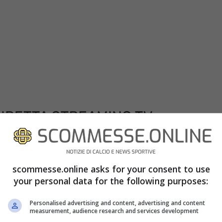
IRETTA STREAMING TV
ramma questo pomeriggio alle ore 15:00, sarà
. Per gustarsi il match dello stadio Marassi
scommesse.online asks for your consent to use
are abbonamento alla televisione satellitare. I
your personal data for the following purposes:
ara di oggi in diretta streaming attraverso l’app
Personalised advertising and content, advertising and content
measurement, audience research and services development
ne Android quanto iOS. Con l’applicazione