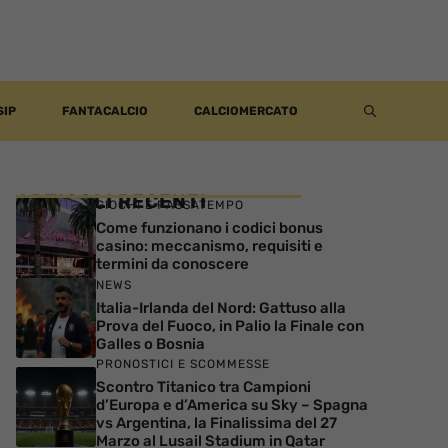
SIP
FANTACALCIO
CALCIOMERCATO
ARTICOLI RECENTI
GIOCHI E PASSATEMPO
Come funzionano i codici bonus
casino: meccanismo, requisiti e
termini da conoscere
NEWS
Italia-Irlanda del Nord: Gattuso alla
Prova del Fuoco, in Palio la Finale con
Galles o Bosnia
PRONOSTICI E SCOMMESSE
Scontro Titanico tra Campioni
d’Europa e d’America su Sky – Spagna
vs Argentina, la Finalissima del 27
Marzo al Lusail Stadium in Qatar