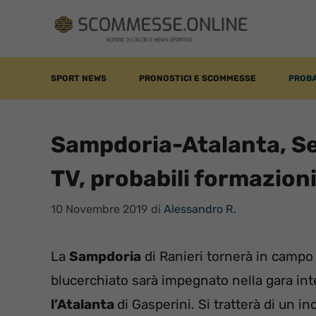
Vai
al
contenuto
SPORT NEWS
PRONOSTICI E SCOMMESSE
PROBA
Sampdoria-Atalanta, Ser
TV, probabili formazion
10 Novembre 2019
di
Alessandro R.
La
Sampdoria
di Ranieri tornerà in campo 
blucerchiato sarà impegnato nella gara inte
l’Atalanta
di Gasperini. Si tratterà di un 