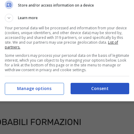
a attraverso lo smartphone, il tablet o il
Store and/or access information on a device
, altra piattaforma in streaming della galassia di
Learn more
Your personal data will be processed and information from your device
(cookies, unique identifiers, and other device data) may be stored by,
accessed by and shared with 319 partners, or used specifically by this
site. We and our partners may use precise geolocation data.
List of
partners.
Some vendors may process your personal data on the basis of legitimate
interest, which you can object to by managing your options below. Look
for a link at the bottom of this page or in the site menu to manage or
withdraw consent in privacy and cookie settings.
Manage options
Consent
BABILI FORMAZIONI