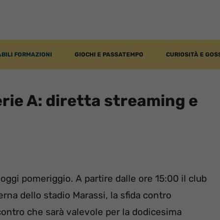
BILI FORMAZIONI
GIOCHI E PASSATEMPO
CURIOSITÀ E GOS
ie A: diretta streaming e
i
oggi pomeriggio. A partire dalle ore 15:00 il club
rna dello stadio Marassi, la sfida contro
incontro che sarà valevole per la dodicesima