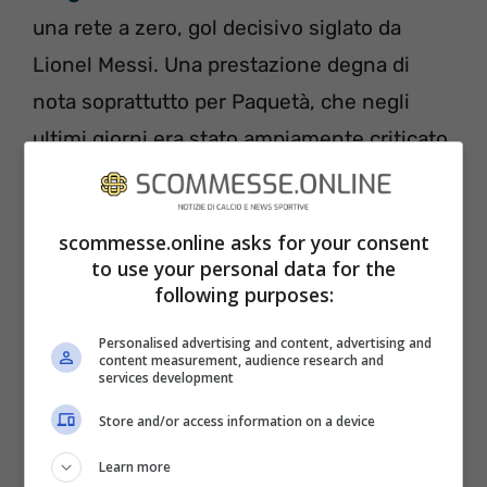
una rete a zero, gol decisivo siglato da
Lionel Messi. Una prestazione degna di
nota soprattutto per Paquetà, che negli
ultimi giorni era stato ampiamente criticato
in particolare da
Rivaldo
, per il fatto di
indossare la prestigiosa maglia numero 10.
scommesse.online asks for your consent
Le critiche dell’ex Pallone d’Oro, aveva
to use your personal data for the
specificato lo stesso, non erano rivolte
following purposes:
tanto a Paquetà quanto alla decisione di
Personalised advertising and content, advertising and
assegnare una maglia così pesante ad un
content measurement, audience research and
services development
giovane che deve ancora dimostrare tanto.
Store and/or access information on a device
Learn more