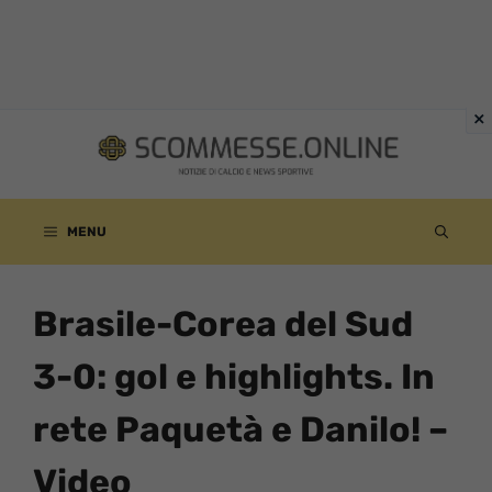
Vai
al
contenuto
MENU
Brasile-Corea del Sud
3-0: gol e highlights. In
rete Paquetà e Danilo! –
Video