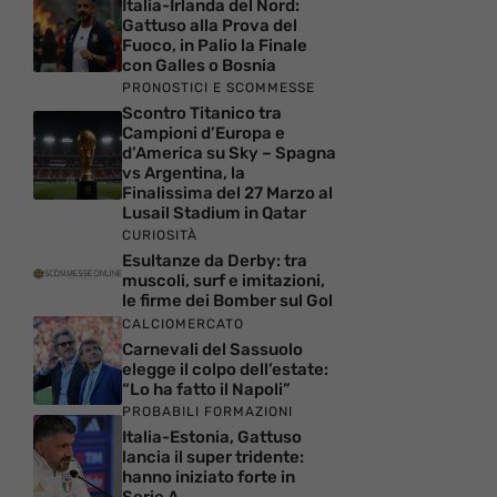
Italia-Irlanda del Nord:
Gattuso alla Prova del
Fuoco, in Palio la Finale
con Galles o Bosnia
PRONOSTICI E SCOMMESSE
Scontro Titanico tra
Campioni d’Europa e
d’America su Sky – Spagna
vs Argentina, la
Finalissima del 27 Marzo al
Lusail Stadium in Qatar
CURIOSITÀ
Esultanze da Derby: tra
muscoli, surf e imitazioni,
le firme dei Bomber sul Gol
CALCIOMERCATO
Carnevali del Sassuolo
elegge il colpo dell’estate:
“Lo ha fatto il Napoli”
PROBABILI FORMAZIONI
Italia-Estonia, Gattuso
lancia il super tridente:
hanno iniziato forte in