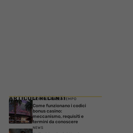
ARTICOLI RECENTI
GIOCHI E PASSATEMPO
Come funzionano i codici
bonus casino:
meccanismo, requisiti e
termini da conoscere
NEWS