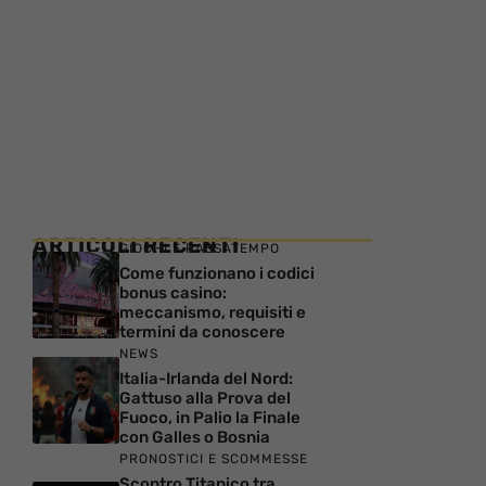
ARTICOLI RECENTI
GIOCHI E PASSATEMPO
Come funzionano i codici
bonus casino:
meccanismo, requisiti e
termini da conoscere
NEWS
Italia-Irlanda del Nord:
Gattuso alla Prova del
Fuoco, in Palio la Finale
con Galles o Bosnia
PRONOSTICI E SCOMMESSE
Scontro Titanico tra