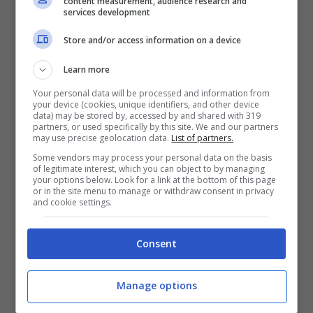
content measurement, audience research and
dedicata sul proprio dispositivo mobile: a
services development
questo punto non ci resta che iniziare il
Store and/or access information on a device
conto alla rovescia e augurarvi una buona
Learn more
partita.
Your personal data will be processed and information from
your device (cookies, unique identifiers, and other device
data) may be stored by, accessed by and shared with 319
partners, or used specifically by this site. We and our partners
may use precise geolocation data.
List of partners.
Some vendors may process your personal data on the basis
of legitimate interest, which you can object to by managing
your options below. Look for a link at the bottom of this page
or in the site menu to manage or withdraw consent in privacy
and cookie settings.
Consent
Manage options
ITALIA UNDER 21-ARMENIA