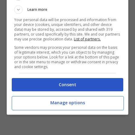
forma totalmente gratuita per questo anno.
Learn more
Your personal data will be processed and information from
your device (cookies, unique identifiers, and other device
data) may be stored by, accessed by and shared with 319
partners, or used specifically by this site. We and our partners
may use precise geolocation data.
List of partners.
Some vendors may process your personal data on the basis
of legitimate interest, which you can object to by managing
your options below. Look for a link at the bottom of this page
or in the site menu to manage or withdraw consent in privacy
and cookie settings.
Consent
GRANADA-ATLETICO MADRID
Manage options
PROBABILI FORMAZIONI