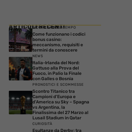
ARTICOLI RECENTI
GIOCHI E PASSATEMPO
Come funzionano i codici
bonus casino:
meccanismo, requisiti e
termini da conoscere
NEWS
Italia-Irlanda del Nord:
Gattuso alla Prova del
Fuoco, in Palio la Finale
con Galles o Bosnia
PRONOSTICI E SCOMMESSE
Scontro Titanico tra
Campioni d’Europa e
d’America su Sky – Spagna
vs Argentina, la
Finalissima del 27 Marzo al
Lusail Stadium in Qatar
CURIOSITÀ
Esultanze da Derby: tra