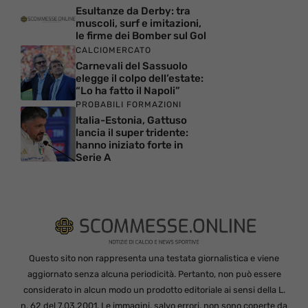
Esultanze da Derby: tra
muscoli, surf e imitazioni,
le firme dei Bomber sul Gol
CALCIOMERCATO
Carnevali del Sassuolo
elegge il colpo dell’estate:
“Lo ha fatto il Napoli”
PROBABILI FORMAZIONI
Italia-Estonia, Gattuso
lancia il super tridente:
hanno iniziato forte in
Serie A
Questo sito non rappresenta una testata giornalistica e viene
aggiornato senza alcuna periodicità. Pertanto, non può essere
considerato in alcun modo un prodotto editoriale ai sensi della L.
n. 62 del 7.03.2001. Le immagini, salvo errori, non sono coperte da