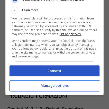
Store and/or access information on a device
ovunque vogliate attraverso lo
smartphone, il tablet o il personal
Learn more
computer.
Your personal data will be processed and information from
your device (cookies, unique identifiers, and other device
data) may be stored by, accessed by and shared with 319
partners, or used specifically by this site. We and our partners
may use precise geolocation data.
List of partners.
Some vendors may process your personal data on the basis
of legitimate interest, which you can object to by managing
your options below. Look for a link at the bottom of this page
or in the site menu to manage or withdraw consent in privacy
and cookie settings.
Consent
Manage options
PROBABILI FORMAZIONI
Cagliari (4-3-1-2): Rafael; Cacciatore,