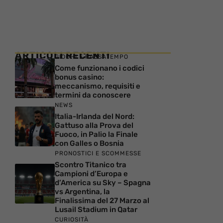
ARTICOLI RECENTI
GIOCHI E PASSATEMPO
Come funzionano i codici
bonus casino:
meccanismo, requisiti e
termini da conoscere
NEWS
Italia-Irlanda del Nord:
Gattuso alla Prova del
Fuoco, in Palio la Finale
con Galles o Bosnia
PRONOSTICI E SCOMMESSE
Scontro Titanico tra
Campioni d’Europa e
d’America su Sky – Spagna
vs Argentina, la
Finalissima del 27 Marzo al
Lusail Stadium in Qatar
CURIOSITÀ