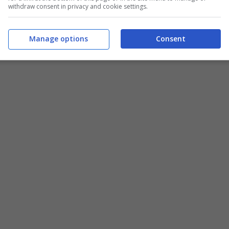
withdraw consent in privacy and cookie settings.
Manage options
Consent