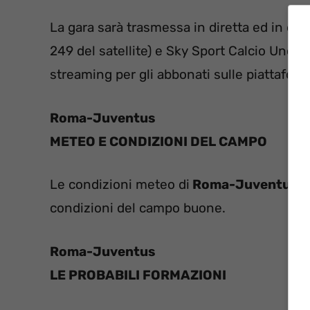
La gara sarà trasmessa in diretta ed in esc
249 del satellite) e Sky Sport Calcio Uno (ca
streaming per gli abbonati sulle piattafor
Roma-Juventus
METEO E CONDIZIONI DEL CAMPO
Le condizioni meteo di
Roma-Juventus
s
condizioni del campo buone.
Roma-Juventus
L
E PROBABILI FORMAZIONI