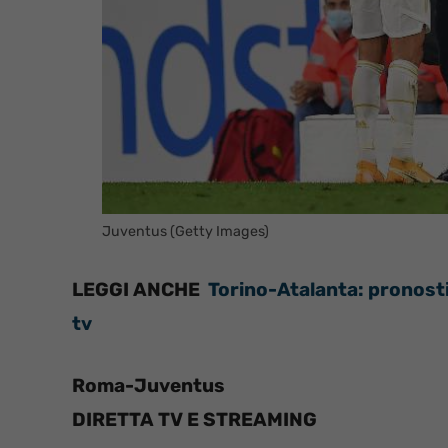
Juventus (Getty Images)
LEGGI ANCHE
Torino-Atalanta:
pronostic
tv
Roma-Juventus
DIRETTA TV E STREAMING