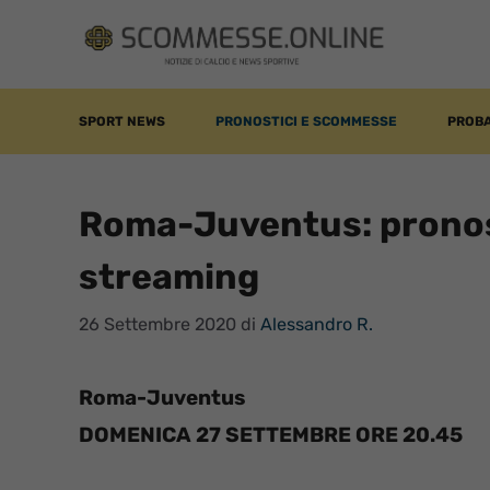
Vai
al
contenuto
SPORT NEWS
PRONOSTICI E SCOMMESSE
PROBA
Roma-Juventus: pronos
streaming
26 Settembre 2020
di
Alessandro R.
Roma-Juventus
DOMENICA 27 SETTEMBRE ORE 20.45