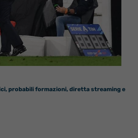
i, probabili formazioni, diretta streaming e