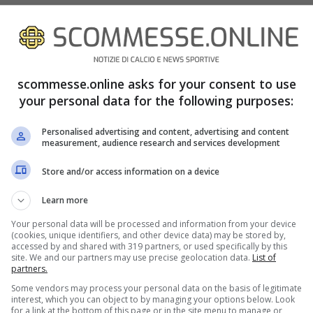
lusiva sui canali Sky Sport Serie A (canale 202 e
nale 251 del satellite). Sarà visibile anche in
me Sky Go e Now TV.
scommesse.online asks for your consent to use
your personal data for the following purposes:
Personalised advertising and content, advertising and content
measurement, audience research and services development
Store and/or access information on a device
i preannunciano buone: 24 gradi, cielo sereno,
Learn more
Your personal data will be processed and information from your device
(cookies, unique identifiers, and other device data) may be stored by,
accessed by and shared with 319 partners, or used specifically by this
site. We and our partners may use precise geolocation data.
List of
partners.
Some vendors may process your personal data on the basis of legitimate
interest, which you can object to by managing your options below. Look
for a link at the bottom of this page or in the site menu to manage or