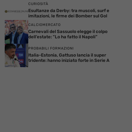
CURIOSITÀ
Esultanze da Derby: tra muscoli, surf e
imitazioni, le firme dei Bomber sul Gol
CALCIOMERCATO
Carnevali del Sassuolo elegge il colpo
dell’estate: “Lo ha fatto il Napoli”
PROBABILI FORMAZIONI
Italia-Estonia, Gattuso lancia il super
tridente: hanno iniziato forte in Serie A