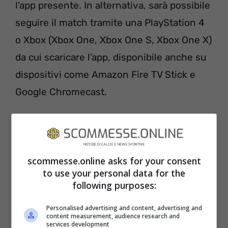
l’app presente. In alternativa, sarà possibile
seguire il match tramite una PlayStation 4
o Xbox (Xbox One, Xbox One S, Xbox One X)
da cui scaricare l’app, disponibile anche su
dispositivi come Amazon Fire TV Stick e
Google Chromecast.
Milan-Fiorentina
METEO E CONDIZIONI DEL CAMPO
scommesse.online asks for your consent
to use your personal data for the
Le condizioni meteo di
Milan-Fiorentina
si
following purposes:
preannunciano buone: 15 gradi, cielo
sereno, condizioni del campo buone.
Personalised advertising and content, advertising and
content measurement, audience research and
services development