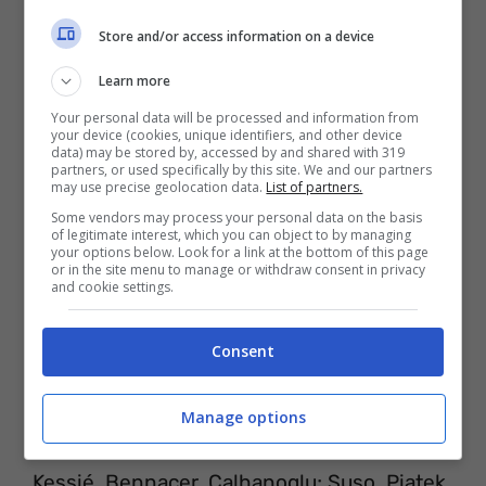
Store and/or access information on a device
Learn more
Your personal data will be processed and information from
your device (cookies, unique identifiers, and other device
data) may be stored by, accessed by and shared with 319
partners, or used specifically by this site. We and our partners
may use precise geolocation data.
List of partners.
Some vendors may process your personal data on the basis
of legitimate interest, which you can object to by managing
your options below. Look for a link at the bottom of this page
or in the site menu to manage or withdraw consent in privacy
and cookie settings.
Milan-Fiorentina
L
E PROBABILI FORMAZIONI
Consent
MILAN (4-3-3):
G. Donnarumma; Calabria,
Manage options
Musacchio, Romagnoli, Theo Hernández;
Kessié, Bennacer, Calhanoglu; Suso, Piatek,