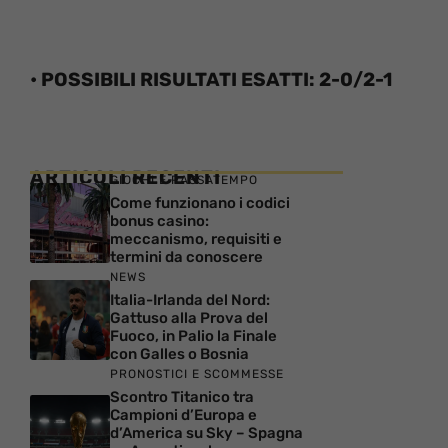
• POSSIBILI RISULTATI ESATTI: 2-0/2-1
ARTICOLI RECENTI
GIOCHI E PASSATEMPO
Come funzionano i codici
bonus casino:
meccanismo, requisiti e
termini da conoscere
NEWS
Italia-Irlanda del Nord:
Gattuso alla Prova del
Fuoco, in Palio la Finale
con Galles o Bosnia
PRONOSTICI E SCOMMESSE
Scontro Titanico tra
Campioni d’Europa e
d’America su Sky – Spagna