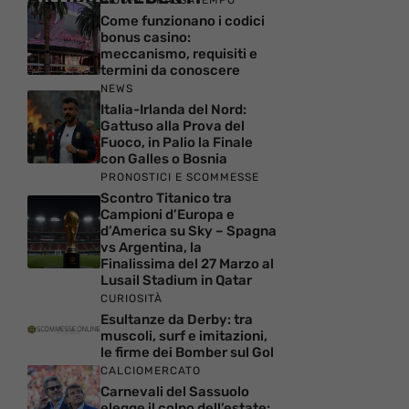
Come funzionano i codici
bonus casino:
meccanismo, requisiti e
termini da conoscere
NEWS
Italia-Irlanda del Nord:
Gattuso alla Prova del
Fuoco, in Palio la Finale
con Galles o Bosnia
PRONOSTICI E SCOMMESSE
Scontro Titanico tra
Campioni d’Europa e
d’America su Sky – Spagna
vs Argentina, la
Finalissima del 27 Marzo al
Lusail Stadium in Qatar
CURIOSITÀ
Esultanze da Derby: tra
muscoli, surf e imitazioni,
le firme dei Bomber sul Gol
CALCIOMERCATO
Carnevali del Sassuolo
elegge il colpo dell’estate: