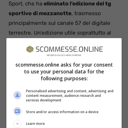
Sport, che ha
eliminato l’edizione del tg
sportivo di mezzanotte
, trasmesso
principalmente sul canale 57 del digitale
terrestre. Un’edizione utile soprattutto al
sabato, in quanto “sbloccava” la finestra dei
gol in chiaro, per quanto riguardava gli
anticipi di Serie A nonché il turno di Serie
scommesse.online asks for your consent
to use your personal data for the
B.
following purposes:
Personalised advertising and content, advertising and
content measurement, audience research and
services development
Store and/or access information on a device
Learn more