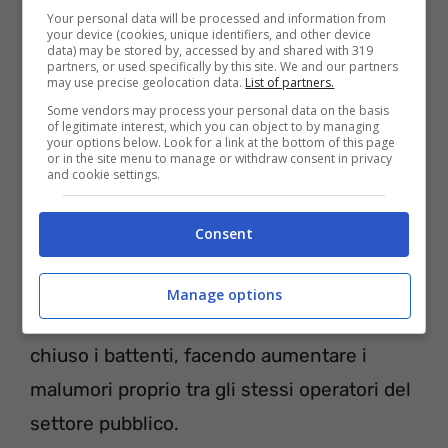
Your personal data will be processed and information from
your device (cookies, unique identifiers, and other device
data) may be stored by, accessed by and shared with 319
partners, or used specifically by this site. We and our partners
may use precise geolocation data.
List of partners.
Some vendors may process your personal data on the basis
Un po’ poco in effetti, si potevano vedere le
of legitimate interest, which you can object to by managing
your options below. Look for a link at the bottom of this page
immagini di gare già finite da un sacco di
or in the site menu to manage or withdraw consent in privacy
and cookie settings.
ore, al contrario delle passate stagioni.
Consent
Meglio di niente secondo i tifosi… meglio
niente secondo Rai Sport. Con il
dato di
Manage options
share allo 0,5%,
il tg di mezzanotte ha
chiuso i battenti, facendo aumentare i
malumori proprio tra gli stessi operatori del
settore pubblico.