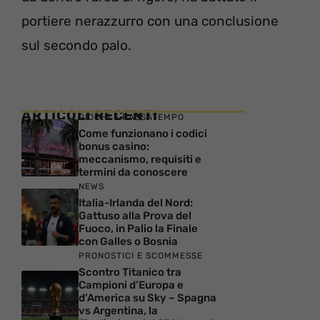
portiere nerazzurro con una conclusione
sul secondo palo.
ARTICOLI RECENTI
GIOCHI E PASSATEMPO
Come funzionano i codici
bonus casino:
meccanismo, requisiti e
termini da conoscere
NEWS
Italia-Irlanda del Nord:
Gattuso alla Prova del
Fuoco, in Palio la Finale
con Galles o Bosnia
PRONOSTICI E SCOMMESSE
Scontro Titanico tra
Campioni d’Europa e
d’America su Sky – Spagna
vs Argentina, la