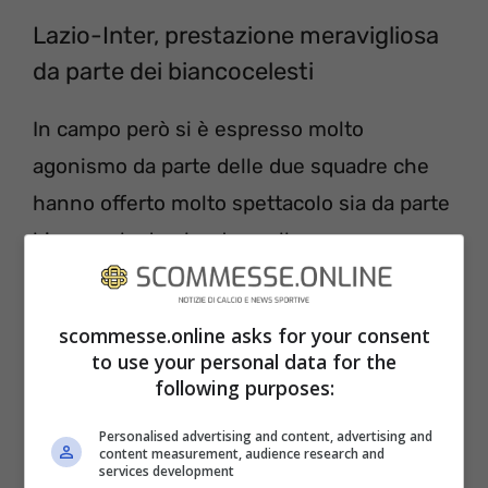
Lazio-Inter, prestazione meravigliosa
da parte dei biancocelesti
In campo però si è espresso molto
agonismo da parte delle due squadre che
hanno offerto molto spettacolo sia da parte
biancoceleste che da quella nerazzurra.
scommesse.online asks for your consent
to use your personal data for the
following purposes:
Personalised advertising and content, advertising and
content measurement, audience research and
services development