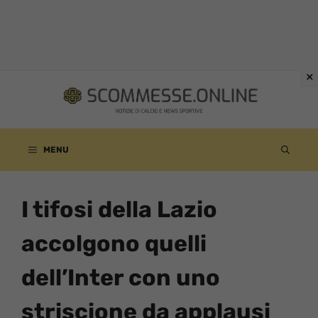
Vai
al
contenuto
MENU
I tifosi della Lazio
accolgono quelli
dell’Inter con uno
striscione da applausi