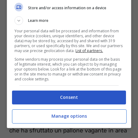
Store and/or access information on a device
Learn more
Your personal data will be processed and information from
your device (cookies, unique identifiers, and other device
Lazio (Instagram)
data) may be stored by, accessed by and shared with 319
partners, or used specifically by this site. We and our partners
may use precise geolocation data.
List of partners.
Nel corso della prima frazione di gioco ad
Some vendors may process your personal data on the basis
of legitimate interest, which you can object to by managing
andare in vantaggio è stata la formazione
your options below. Look for a link at the bottom of this page
or in the site menu to manage or withdraw consent in privacy
laziale grazie al gol segnato da
Felipe
and cookie settings.
Anderson
su assist di
Milinkovic Savic
al
Consent
40′. Nel corso del secondo tempo reazione
da parte dell’undici meneghino che trovano
Manage options
la rete del pareggio con
Lautaro Martinez
che ha sfruttato un pallone vagante in area