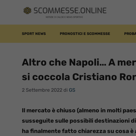
Vai
al
contenuto
SPORT NEWS
PRONOSTICI E SCOMMESSE
PROBA
Altro che Napoli… A mer
si coccola Cristiano Ro
2 Settembre 2022
di
GS
Il mercato è chiuso (almeno in molti paes
susseguite sulle possibili destinazioni di
ha finalmente fatto chiarezza su cosa è