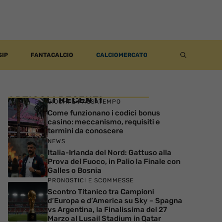
SIP
FANTACALCIO
CALCIOMERCATO
ARTICOLI RECENTI
GIOCHI E PASSATEMPO
Come funzionano i codici bonus
casino: meccanismo, requisiti e
termini da conoscere
NEWS
Italia-Irlanda del Nord: Gattuso alla
Prova del Fuoco, in Palio la Finale con
Galles o Bosnia
PRONOSTICI E SCOMMESSE
Scontro Titanico tra Campioni
d’Europa e d’America su Sky – Spagna
vs Argentina, la Finalissima del 27
Marzo al Lusail Stadium in Qatar