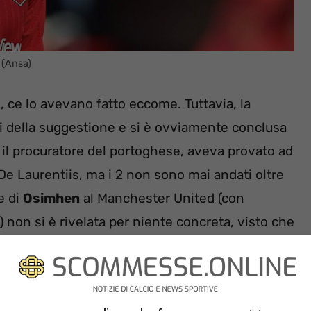
 (Ansa)
i, ce lo avevano fatto eccome. Tuttavia, la
ni della suggestione e si è ovviamente conclusa
, il procuratore del portoghese, aveva provato ad
 De Laurentiis, ma i 2 non sono mai andati oltre
e di
Osimhen
al Manchester United (con
 non si è rivelata per niente concreta, visto che
nvestito 100 milioni di euro su
Antony