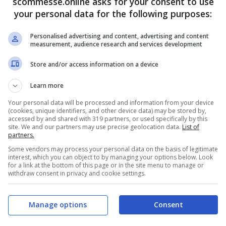
scommesse.online asks for your consent to use
your personal data for the following purposes:
Personalised advertising and content, advertising and content
measurement, audience research and services development
Store and/or access information on a device
Learn more
Your personal data will be processed and information from your device
(cookies, unique identifiers, and other device data) may be stored by,
accessed by and shared with 319 partners, or used specifically by this
site. We and our partners may use precise geolocation data.
List of
Manchester United: cosa
partners.
Some vendors may process your personal data on the basis of legitimate
interest, which you can object to by managing your options below. Look
for a link at the bottom of this page or in the site menu to manage or
withdraw consent in privacy and cookie settings.
te alternative:
Cristiano Ronaldo
doveva
ited e così è stato. La conferma finale è
Manage options
Consent
lla mattinata di ieri, aveva definitivamente tolto