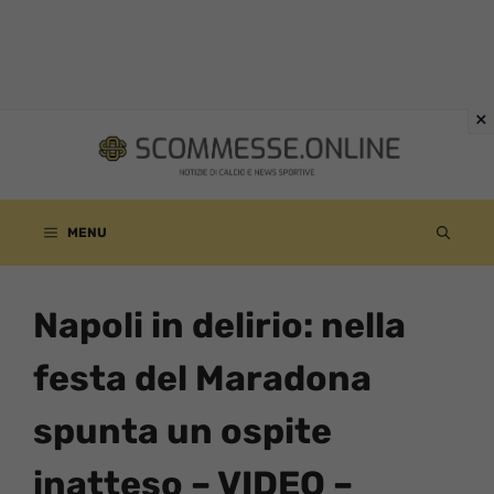
Vai
al
contenuto
MENU
Napoli in delirio: nella
festa del Maradona
spunta un ospite
inatteso – VIDEO –