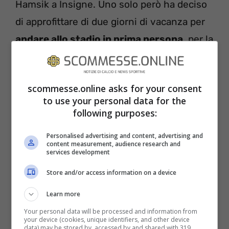
Hamsik a Insigne. Uno solo però ha deciso
di approfittare di due giorni di vacanza per
andare allo stadio in prima persona
, per la
prima volta da ex giocatore azzurro. Ed è
stata la ciliegina sulla torta più dolce mai
scommesse.online asks for your consent
assaporata dai tifosi azzurri.
to use your personal data for the
following purposes:
Personalised advertising and content, advertising and
content measurement, audience research and
services development
Store and/or access information on a device
Learn more
Your personal data will be processed and information from
your device (cookies, unique identifiers, and other device
data) may be stored by, accessed by and shared with 319