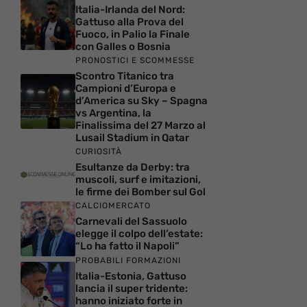
Italia-Irlanda del Nord:
Gattuso alla Prova del
Fuoco, in Palio la Finale
con Galles o Bosnia
PRONOSTICI E SCOMMESSE
Scontro Titanico tra
Campioni d’Europa e
d’America su Sky – Spagna
vs Argentina, la
Finalissima del 27 Marzo al
Lusail Stadium in Qatar
CURIOSITÀ
Esultanze da Derby: tra
muscoli, surf e imitazioni,
le firme dei Bomber sul Gol
CALCIOMERCATO
Carnevali del Sassuolo
elegge il colpo dell’estate:
“Lo ha fatto il Napoli”
PROBABILI FORMAZIONI
Italia-Estonia, Gattuso
lancia il super tridente:
hanno iniziato forte in