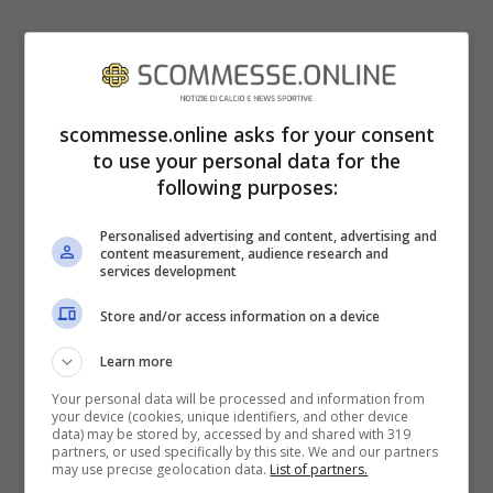
scommesse.online asks for your consent
to use your personal data for the
following purposes:
Personalised advertising and content, advertising and
Nell’ultimo incontro con i malviventi,
content measurement, audience research and
services development
avvenuto nella giornata del
16 luglio
, Paul
Store and/or access information on a device
riconobbe tra gli “estorsori” anche il fratello
e allora decise di non attendere oltre,
Learn more
finendo con il presentare una
denuncia
per
Your personal data will be processed and information from
your device (cookies, unique identifiers, and other device
estorsione alla Procura di Torino. Denuncia
data) may be stored by, accessed by and shared with 319
partners, or used specifically by this site. We and our partners
may use precise geolocation data.
List of partners.
che ha portato poi all’apertura di