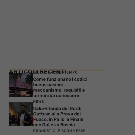
ARTICOLI RECENTI
GIOCHI E PASSATEMPO
Come funzionano i codici
bonus casino:
meccanismo, requisiti e
termini da conoscere
NEWS
Italia-Irlanda del Nord:
Gattuso alla Prova del
Fuoco, in Palio la Finale
con Galles o Bosnia
PRONOSTICI E SCOMMESSE