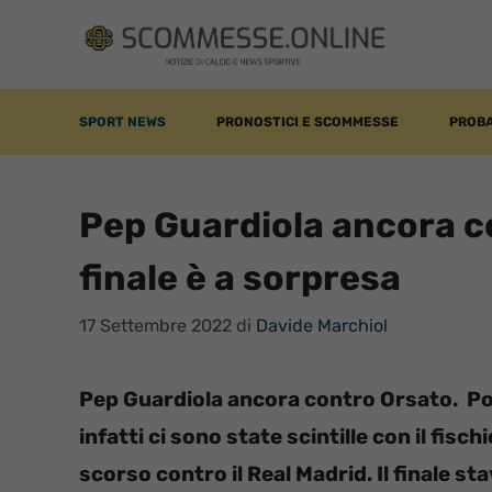
Vai
al
contenuto
SPORT NEWS
PRONOSTICI E SCOMMESSE
PROBA
Pep Guardiola ancora co
finale è a sorpresa
17 Settembre 2022
di
Davide Marchiol
Pep Guardiola ancora contro Orsato. P
infatti ci sono state scintille con il fisch
scorso contro il Real Madrid. Il finale st