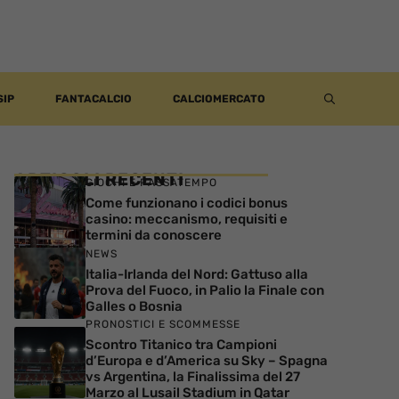
SIP
FANTACALCIO
CALCIOMERCATO
ARTICOLI RECENTI
GIOCHI E PASSATEMPO
Come funzionano i codici bonus
casino: meccanismo, requisiti e
termini da conoscere
NEWS
Italia-Irlanda del Nord: Gattuso alla
Prova del Fuoco, in Palio la Finale con
Galles o Bosnia
PRONOSTICI E SCOMMESSE
Scontro Titanico tra Campioni
d’Europa e d’America su Sky – Spagna
vs Argentina, la Finalissima del 27
Marzo al Lusail Stadium in Qatar