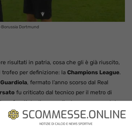
y-Borussia Dortmund
 risultati in patria, cosa che gli è già riuscito,
 trofeo per definizione: la
Champions League
.
a
Guardiola
, fermato l’anno scorso dal Real
rsato
fu criticato dal tecnico per il metro di
i confronti degli spagnoli, che avevano optato