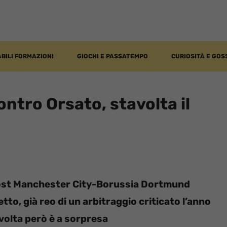
BILI FORMAZIONI
GIOCHI E PASSATEMPO
CURIOSITÀ E GOS
ntro Orsato, stavolta il
ost Manchester City-Borussia Dortmund
ietto, già reo di un arbitraggio criticato l’anno
avolta però è a sorpresa