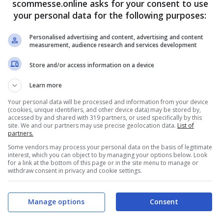
scommesse.online asks for your consent to use
your personal data for the following purposes:
Personalised advertising and content, advertising and content
measurement, audience research and services development
Store and/or access information on a device
Learn more
Your personal data will be processed and information from your device
(cookies, unique identifiers, and other device data) may be stored by,
accessed by and shared with 319 partners, or used specifically by this
rsato, il bis dopo il Real
site. We and our partners may use precise geolocation data.
List of
partners.
Some vendors may process your personal data on the basis of legitimate
interest, which you can object to by managing your options below. Look
for a link at the bottom of this page or in the site menu to manage or
ns League al City of Manchester va in scena la
withdraw consent in privacy and cookie settings.
d
. Il fischietto è proprio lui,
Daniele Orsato
. I
di Bellingham. Ci pensano poi negli ultimi
Manage options
Consent
ol dell’ex) e Cancelo ad aggiustare al risultato e