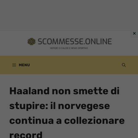
Vai
al
contenuto
MENU
Haaland non smette di
stupire: il norvegese
continua a collezionare
record