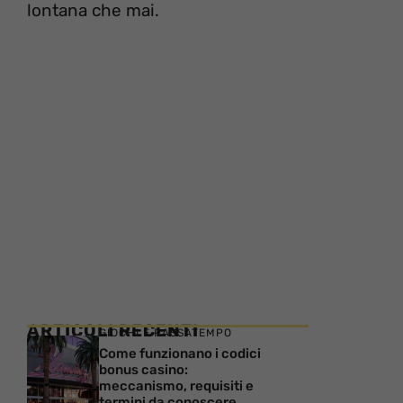
lontana che mai.
ARTICOLI RECENTI
GIOCHI E PASSATEMPO
Come funzionano i codici
bonus casino:
meccanismo, requisiti e
termini da conoscere