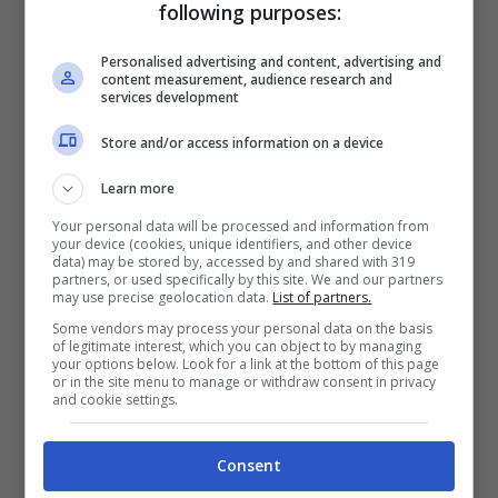
Guardiola si gode Haaland: è lui la
following purposes:
chiave per la Champions?
Personalised advertising and content, advertising and
content measurement, audience research and
services development
Ora veniamo al punto debole degli ultimi
anni per i
Citisenz
, quella “maledetta”
Store and/or access information on a device
Champions League
.
Guardiola
non è mai
Learn more
riuscito a vincere la Coppa dalle grandi
Your personal data will be processed and information from
your device (cookies, unique identifiers, and other device
orecchie al di fuori dal contesto Barcellona
data) may be stored by, accessed by and shared with 319
partners, or used specifically by this site. We and our partners
e per questo ha in mente solo questo
may use precise geolocation data.
List of partners.
Some vendors may process your personal data on the basis
obiettivo: alzarla davanti ai tifosi del
of legitimate interest, which you can object to by managing
your options below. Look for a link at the bottom of this page
Manchester City
. Ci riuscirà quest’anno?
or in the site menu to manage or withdraw consent in privacy
and cookie settings.
Ebbene, con un
Haaland
così tutto può
succedere, perché se dovesse continuare
Consent
con questa mostruosa vena realizzativa