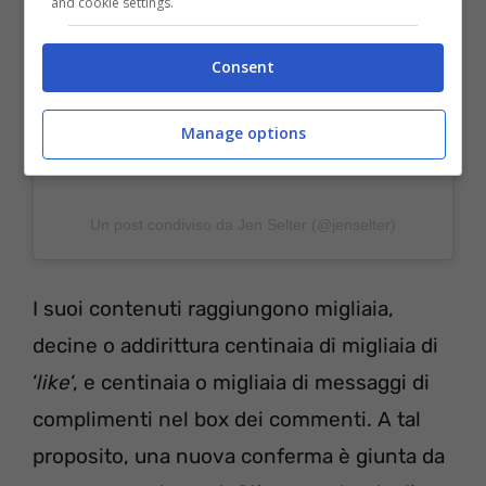
and cookie settings.
Consent
Manage options
Un post condiviso da Jen Selter (@jenselter)
I suoi contenuti raggiungono migliaia,
decine o addirittura centinaia di migliaia di
‘
like
‘, e centinaia o migliaia di messaggi di
complimenti nel box dei commenti. A tal
proposito, una nuova conferma è giunta da