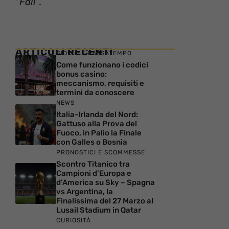
“
Fail
“.
ARTICOLI RECENTI
GIOCHI E PASSATEMPO
Come funzionano i codici
bonus casino:
meccanismo, requisiti e
termini da conoscere
NEWS
Italia-Irlanda del Nord:
Gattuso alla Prova del
Fuoco, in Palio la Finale
con Galles o Bosnia
PRONOSTICI E SCOMMESSE
Scontro Titanico tra
Campioni d’Europa e
d’America su Sky – Spagna
vs Argentina, la
Finalissima del 27 Marzo al
Lusail Stadium in Qatar
CURIOSITÀ