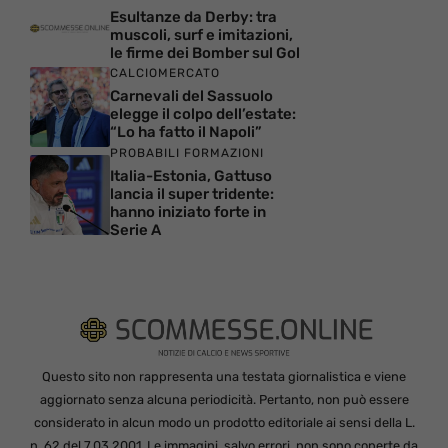
Esultanze da Derby: tra
muscoli, surf e imitazioni,
le firme dei Bomber sul Gol
CALCIOMERCATO
Carnevali del Sassuolo
elegge il colpo dell’estate:
“Lo ha fatto il Napoli”
PROBABILI FORMAZIONI
Italia-Estonia, Gattuso
lancia il super tridente:
hanno iniziato forte in
Serie A
Questo sito non rappresenta una testata giornalistica e viene
aggiornato senza alcuna periodicità. Pertanto, non può essere
considerato in alcun modo un prodotto editoriale ai sensi della L.
n. 62 del 7.03.2001. Le immagini, salvo errori, non sono coperte da