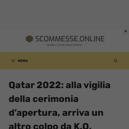
Vai
al
contenuto
MENU
Qatar 2022: alla vigilia
della cerimonia
d’apertura, arriva un
altro colpo da K.O.