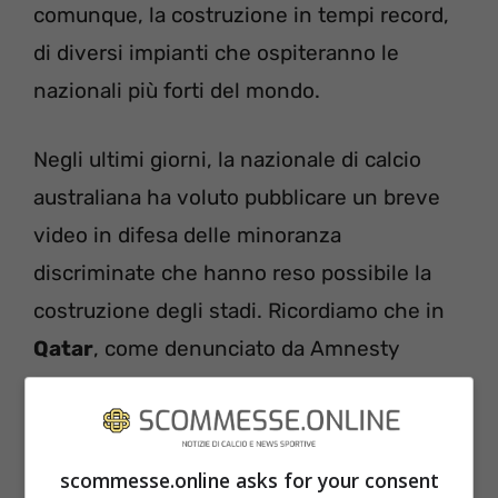
comunque, la costruzione in tempi record,
di diversi impianti che ospiteranno le
nazionali più forti del mondo.
Negli ultimi giorni, la nazionale di calcio
australiana ha voluto pubblicare un breve
video in difesa delle minoranza
discriminate che hanno reso possibile la
costruzione degli stadi. Ricordiamo che in
Qatar
, come denunciato da Amnesty
International, sono più di 6500 le persone
che hanno perso la vita per dare vita alle
infrastrutture.
scommesse.online asks for your consent