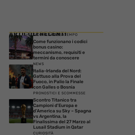
ARTICOLI RECENTI
GIOCHI E PASSATEMPO
Come funzionano i codici
bonus casino:
meccanismo, requisiti e
termini da conoscere
NEWS
Italia-Irlanda del Nord:
Gattuso alla Prova del
Fuoco, in Palio la Finale
con Galles o Bosnia
PRONOSTICI E SCOMMESSE
Scontro Titanico tra
Campioni d’Europa e
d’America su Sky – Spagna
vs Argentina, la
Finalissima del 27 Marzo al
Lusail Stadium in Qatar
CURIOSITÀ