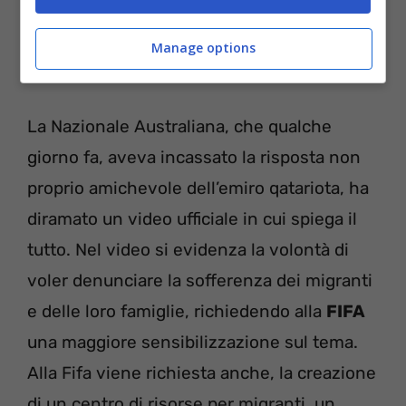
Manage options
La Nazionale Australiana, che qualche
giorno fa, aveva incassato la risposta non
proprio amichevole dell’emiro qatariota, ha
diramato un video ufficiale in cui spiega il
tutto. Nel video si evidenza la volontà di
voler denunciare la sofferenza dei migranti
e delle loro famiglie, richiedendo alla
FIFA
una maggiore sensibilizzazione sul tema.
Alla Fifa viene richiesta anche, la creazione
di un centro di risorse per migranti, un