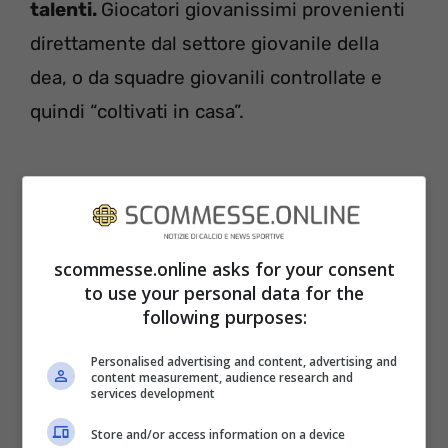
talenti.
Giocatori giovanissimi provenienti
direttamente dal settore giovanile della
dea, o da squadre giovanili controllate e
quindi “coltivati in casa”.
scommesse.online asks for your consent
to use your personal data for the
following purposes:
Personalised advertising and content, advertising and
content measurement, audience research and
services development
Ilicic, l’ex nerazzurro e la sua lotta alla
Store and/or access information on a device