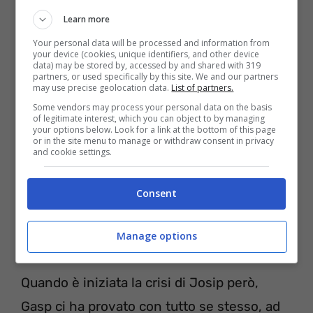
depressione
Learn more
Your personal data will be processed and information from
Finché il fisico e soprattutto la serenità
your device (cookies, unique identifiers, and other device
data) may be stored by, accessed by and shared with 319
mentale hanno retto, Josip Ilicic è stato il
partners, or used specifically by this site. We and our partners
may use precise geolocation data.
List of partners.
vero emblema di Bergamo. Gasperini, vedi
Some vendors may process your personal data on the basis
il caso Papu Gomez (messo alla porta dopo
of legitimate interest, which you can object to by managing
your options below. Look for a link at the bottom of this page
or in the site menu to manage or withdraw consent in privacy
anni da primo attore), non è certo uno che
and cookie settings.
si è mai lascia condizionare dal passato. Il
tecnico ex Genoa e Inter non è uno che si
Consent
abbandona alla nostalgia, e a detta di molti
Manage options
è un vero sergente di ferro.
Quando è iniziata la crisi di Josip però,
Gasp ci ha provato con tutto se stesso, ad