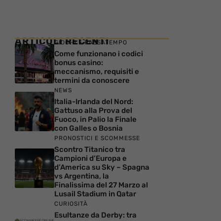
ARTICOLI RECENTI
GIOCHI E PASSATEMPO
Come funzionano i codici
bonus casino:
meccanismo, requisiti e
termini da conoscere
NEWS
Italia-Irlanda del Nord:
Gattuso alla Prova del
Fuoco, in Palio la Finale
con Galles o Bosnia
PRONOSTICI E SCOMMESSE
Scontro Titanico tra
Campioni d’Europa e
d’America su Sky – Spagna
vs Argentina, la
Finalissima del 27 Marzo al
Lusail Stadium in Qatar
CURIOSITÀ
Esultanze da Derby: tra