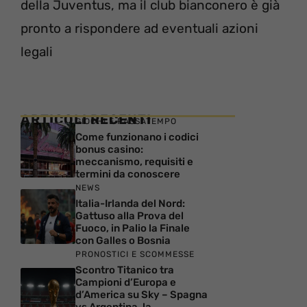
della Juventus, ma il club bianconero è già
pronto a rispondere ad eventuali azioni
legali
ARTICOLI RECENTI
GIOCHI E PASSATEMPO
Come funzionano i codici
bonus casino:
meccanismo, requisiti e
termini da conoscere
NEWS
Italia-Irlanda del Nord:
Gattuso alla Prova del
Fuoco, in Palio la Finale
con Galles o Bosnia
PRONOSTICI E SCOMMESSE
Scontro Titanico tra
Campioni d’Europa e
d’America su Sky – Spagna
vs Argentina, la