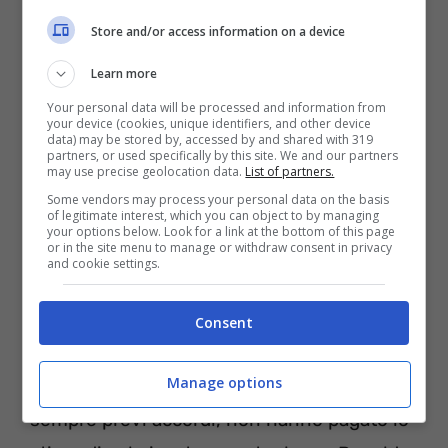
sforzi…
Store and/or access information on a device
Learn more
Cristiano Ronaldo, come è normale per un
Your personal data will be processed and information from
giocatore del suo calibro, ha sempre
your device (cookies, unique identifiers, and other device
data) may be stored by, accessed by and shared with 319
ricevuto il suo stipendio annuale e il
partners, or used specifically by this site. We and our partners
may use precise geolocation data.
List of partners.
pagamento non ha mai subito ritardi,
Some vendors may process your personal data on the basis
malgrado il suo costasse ai bianconeri ben
of legitimate interest, which you can object to by managing
your options below. Look for a link at the bottom of this page
31 milioni di euro. L’unico periodo in cui ci
or in the site menu to manage or withdraw consent in privacy
and cookie settings.
sono stati problemi fu quello della
pandemia. Durante il periodo del Covid
Consent
infatti, al fine di salvaguardare almeno in
Manage options
parte, il proprio bilancio, i bianconeri
sempre previ accordi, non hanno pagato lo