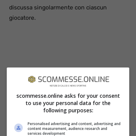
discussa singolarmente con ciascun
giocatore.
scommesse.online asks for your consent
to use your personal data for the
following purposes:
Personalised advertising and content, advertising and
content measurement, audience research and
Ronaldo vuole vedere ripagati i suoi
services development