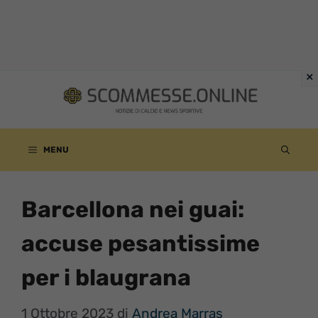
Vai
al
contenuto
MENU
Barcellona nei guai:
accuse pesantissime
per i blaugrana
1 Ottobre 2023
di
Andrea Marras