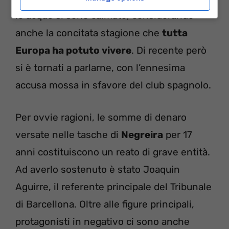
le acque si sono calmate, considerando
anche la concitata stagione che
tutta
Europa ha potuto vivere
. Di recente però
si è tornati a parlarne, con l’ennesima
accusa mossa in sfavore del club spagnolo.
Per ovvie ragioni, le somme di denaro
versate nelle tasche di
Negreira
per 17
anni costituiscono un reato di grave entità.
Ad averlo sostenuto è stato Joaquin
Aguirre, il referente principale del Tribunale
di Barcellona. Oltre alle figure principali,
protagonisti in negativo ci sono anche