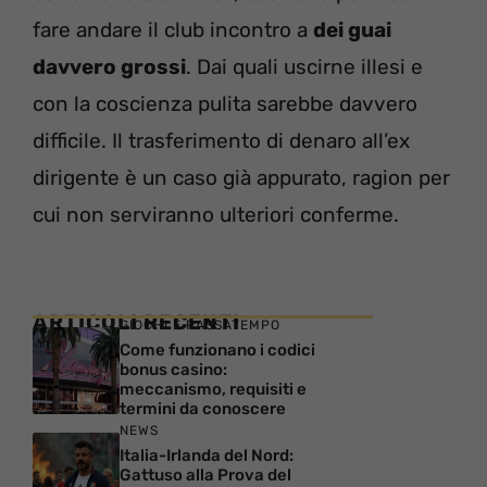
fare andare il club incontro a
dei guai
davvero grossi
. Dai quali uscirne illesi e
con la coscienza pulita sarebbe davvero
difficile. Il trasferimento di denaro all’ex
dirigente è un caso già appurato, ragion per
cui non serviranno ulteriori conferme.
ARTICOLI RECENTI
GIOCHI E PASSATEMPO
Come funzionano i codici
bonus casino:
meccanismo, requisiti e
termini da conoscere
NEWS
Italia-Irlanda del Nord:
Gattuso alla Prova del