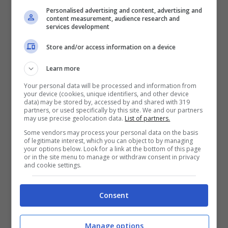
sua corruzione in favore di determinate
Personalised advertising and content, advertising and
content measurement, audience research and
services development
decisioni.
Store and/or access information on a device
Learn more
Your personal data will be processed and information from
your device (cookies, unique identifiers, and other device
data) may be stored by, accessed by and shared with 319
partners, or used specifically by this site. We and our partners
may use precise geolocation data.
List of partners.
Some vendors may process your personal data on the basis
of legitimate interest, which you can object to by managing
your options below. Look for a link at the bottom of this page
or in the site menu to manage or withdraw consent in privacy
and cookie settings.
L’opinione pubblica generale è rimasta di
Consent
sasso, non sapendo inizialmente come
reagire ad una notizia simile. Ma col tempo
Manage options