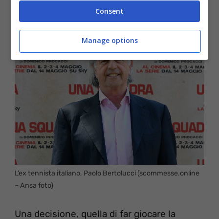
accaldato Bertolucci.
Consent
Manage options
L’ex tennista italiano, Paolo Bertolucci (scommesse.online
– Ansa foto)
Una decisione, quella di far giocare la