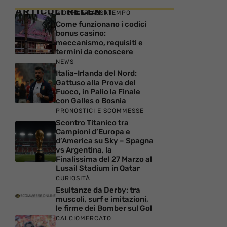
ARTICOLI RECENTI
GIOCHI E PASSATEMPO
Come funzionano i codici
bonus casino:
meccanismo, requisiti e
termini da conoscere
NEWS
Italia-Irlanda del Nord:
Gattuso alla Prova del
Fuoco, in Palio la Finale
con Galles o Bosnia
PRONOSTICI E SCOMMESSE
Scontro Titanico tra
Campioni d’Europa e
d’America su Sky – Spagna
vs Argentina, la
Finalissima del 27 Marzo al
Lusail Stadium in Qatar
CURIOSITÀ
Esultanze da Derby: tra
muscoli, surf e imitazioni,
le firme dei Bomber sul Gol
CALCIOMERCATO