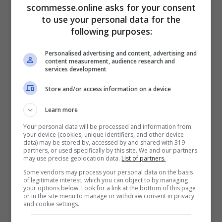
scommesse.online asks for your consent
to use your personal data for the
following purposes:
Personalised advertising and content, advertising and
Il commentatore televisivo che giocava
content measurement, audience research and
services development
negli anni Settanta, ha detto la sua sulla
Store and/or access information on a device
decisione del giovanissimo tennista:
“
Sinner ha fatto benissimo, stanno
Learn more
massacrando il tennis
. È incredibile
Your personal data will be processed and information from
your device (cookies, unique identifiers, and other device
proporre partite di tennis a queste ore.
data) may be stored by, accessed by and shared with 319
partners, or used specifically by this site. We and our partners
Capisco Sinner. Come avrebbe fatto a
may use precise geolocation data.
List of partners.
Some vendors may process your personal data on the basis
giocare? Se finisci di giocare alle 3, tra
of legitimate interest, which you can object to by managing
your options below. Look for a link at the bottom of this page
massaggi ed interviste significa
or in the site menu to manage or withdraw consent in privacy
and cookie settings.
addormentarsi alle 5″,
ha spiegato un