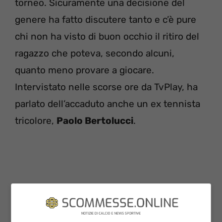
torneo. Sicuramente una decisione del
genere ha fatto discutere tanto e c’è pure
chi non ha visto di buon occhio il ritiro del
ragazzo che poteva, secondo alcuni,
quanto meno provare a giocare.
Intervistato nelle scorse ore da TvPlay, ha
parlato dell’accaduto anche un ex tennista
tricolore,
Paolo Bertolucci
.